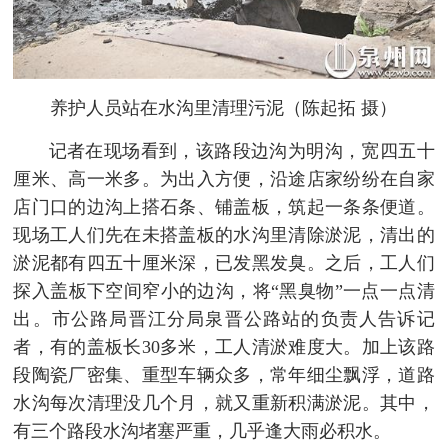
养护人员站在水沟里清理污泥（陈起拓 摄）
记者在现场看到，该路段边沟为明沟，宽四五十
厘米、高一米多。为出入方便，沿途店家纷纷在自家
店门口的边沟上搭石条、铺盖板，筑起一条条便道。
现场工人们先在未搭盖板的水沟里清除淤泥，清出的
淤泥都有四五十厘米深，已发黑发臭。之后，工人们
探入盖板下空间窄小的边沟，将“黑臭物”一点一点清
出。市公路局晋江分局泉晋公路站的负责人告诉记
者，有的盖板长30多米，工人清淤难度大。加上该路
段陶瓷厂密集、重型车辆众多，常年细尘飘浮，道路
水沟每次清理没几个月，就又重新积满淤泥。其中，
有三个路段水沟堵塞严重，几乎逢大雨必积水。