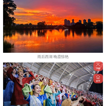
雨后西湖 晚霞惊艳