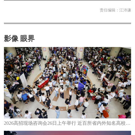
责任编辑：
江沛谦
影像 眼界
2026高招现场咨询会26日上午举行 近百所省内外知名高校齐聚泉州