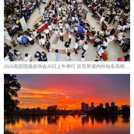
2026高招现场咨询会26日上午举行 近百所省内外知名高校齐聚泉州