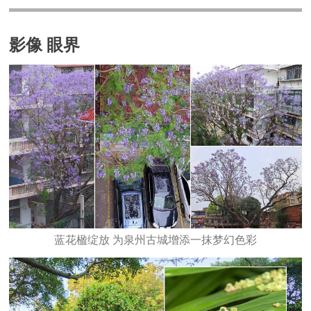
影像 眼界
蓝花楹绽放 为泉州古城增添一抹梦幻色彩