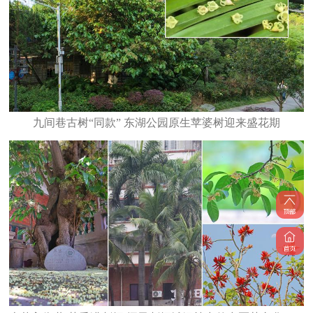
九间巷古树“同款” 东湖公园原生苹婆树迎来盛花期