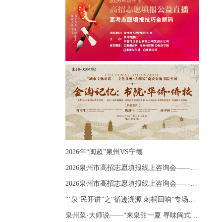
2026年“闽超”泉州VS宁德
2026泉州市高招志愿填报线上咨询会——《出分应急课堂：全流程拆解志愿填报》主题讲座
2026泉州市高招志愿填报线上咨询会——《志愿填报 答疑直播》主题讲座
“‘泉’民开讲”之“循迹溯源 刺桐回响”专场宣讲
泉州菜·大师说——“来泉甜一夏 寻味闽式鲜”上官品牌专场直播