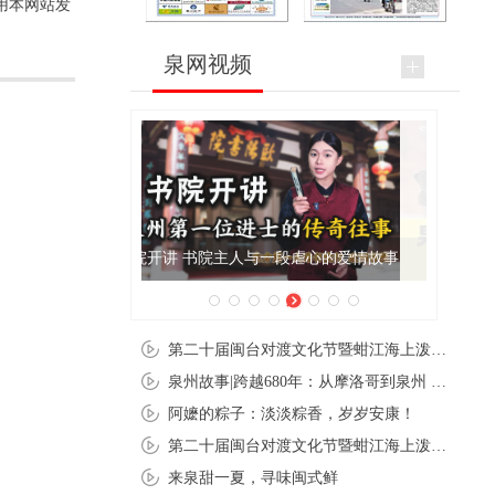
用本网站发
泉网视频
泉州肉粽亮相央视《新闻联播》
第二十届闽台对渡文化节暨蚶江海上泼水节在石狮蚶江启幕
泉州故事|跨越680年：从摩洛哥到泉州 丝路使者“中国行”
阿嬷的粽子：淡淡粽香，岁岁安康！
第二十届闽台对渡文化节暨蚶江海上泼水节在石狮蚶江开幕
来泉甜一夏，寻味闽式鲜