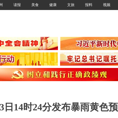
州
读报
美食
健康
文旅
报料
视频
23日14时24分发布暴雨黄色