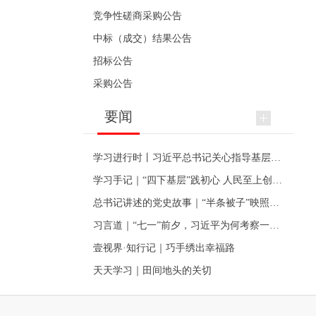
竞争性磋商采购公告
中标（成交）结果公告
招标公告
采购公告
要闻
学习进行时丨习近平总书记关心指导基层党建的故事
学习手记｜“四下基层”践初心 人民至上创伟业
总书记讲述的党史故事｜“半条被子”映照初心
习言道｜“七一”前夕，习近平为何考察一个村级党组织
壹视界·知行记｜巧手绣出幸福路
天天学习｜田间地头的关切