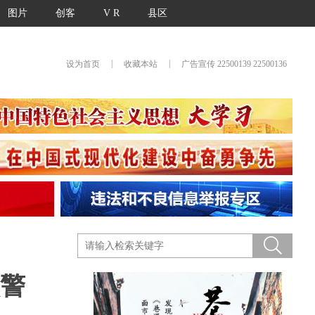
图片
创客
V R
县区
|
|
设为首页
收藏本站
广告宣传 22500139 22500136
预警