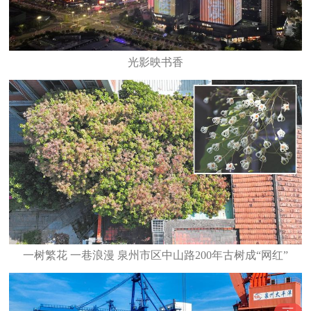
光影映书香
一树繁花 一巷浪漫 泉州市区中山路200年古树成“网红”