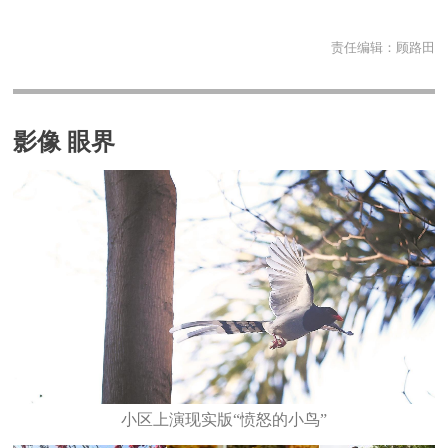
责任编辑：
顾路田
影像 眼界
小区上演现实版“愤怒的小鸟”