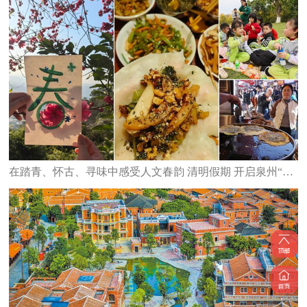
在踏青、怀古、寻味中感受人文春韵 清明假期 开启泉州“轻旅行”