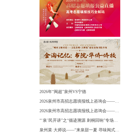
2026年“闽超”泉州VS宁德
2026泉州市高招志愿填报线上咨询会——《出分应急课堂：全流程拆解志愿填报》主题讲座
2026泉州市高招志愿填报线上咨询会——《志愿填报 答疑直播》主题讲座
“‘泉’民开讲”之“循迹溯源 刺桐回响”专场宣讲
泉州菜·大师说——“来泉甜一夏 寻味闽式鲜”上官品牌专场直播