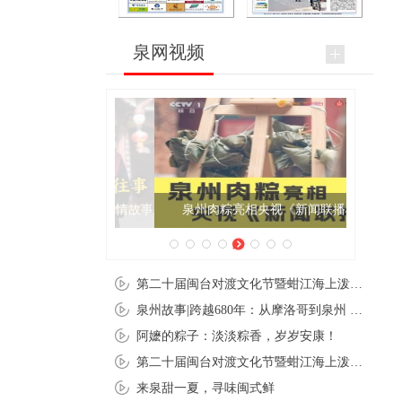
泉网视频
泉州肉粽亮相央视《新闻联播》
第二十届闽台对渡文化节暨蚶江海上泼水节在石狮蚶江启幕
泉州故事|跨越680年：从摩洛哥到泉州 丝路使者“中国行”
阿嬷的粽子：淡淡粽香，岁岁安康！
第二十届闽台对渡文化节暨蚶江海上泼水节在石狮蚶江开幕
来泉甜一夏，寻味闽式鲜