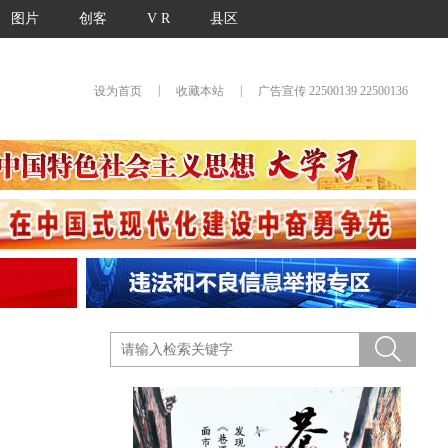
图片
创客
V R
县区
|
|
设为首页
收藏本站
广告宣传 22500139 22500136