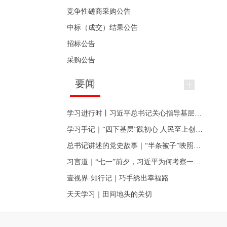
竞争性磋商采购公告
中标（成交）结果公告
招标公告
采购公告
要闻
学习进行时丨习近平总书记关心指导基层党建的故事
学习手记｜“四下基层”践初心 人民至上创伟业
总书记讲述的党史故事｜“半条被子”映照初心
习言道｜“七一”前夕，习近平为何考察一个村级党组织
壹视界·知行记｜巧手绣出幸福路
天天学习｜田间地头的关切