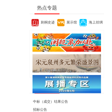
热点专题
刺桐史迹
展示馆
海上丝绸
便民资讯
中标（成交）结果公告
招标公告