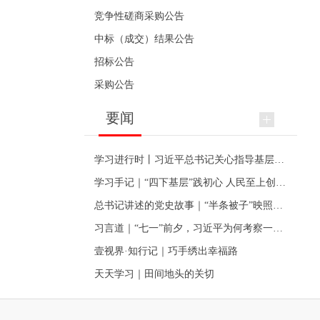
竞争性磋商采购公告
中标（成交）结果公告
招标公告
采购公告
要闻
学习进行时丨习近平总书记关心指导基层党建的故事
学习手记｜“四下基层”践初心 人民至上创伟业
总书记讲述的党史故事｜“半条被子”映照初心
习言道｜“七一”前夕，习近平为何考察一个村级党组织
壹视界·知行记｜巧手绣出幸福路
天天学习｜田间地头的关切