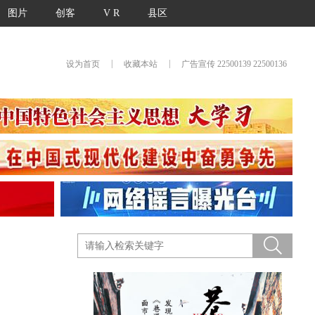
图片
创客
V R
县区
|
|
设为首页
收藏本站
广告宣传 22500139 22500136