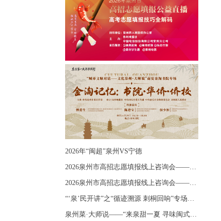
2026年“闽超”泉州VS宁德
2026泉州市高招志愿填报线上咨询会——《出分应急课堂：全流程拆解志愿填报》主题讲座
2026泉州市高招志愿填报线上咨询会——《志愿填报 答疑直播》主题讲座
“‘泉’民开讲”之“循迹溯源 刺桐回响”专场宣讲
泉州菜·大师说——“来泉甜一夏 寻味闽式鲜”上官品牌专场直播