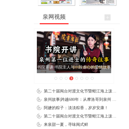
泉网视频
书院开讲 书院主人与一段虐心的爱情故事
泉州肉粽亮相央视《新闻
第二十届闽台对渡文化节暨蚶江海上泼水节在石狮蚶江启幕
泉州故事|跨越680年：从摩洛哥到泉州 丝路使者“中国行”
阿嬷的粽子：淡淡粽香，岁岁安康！
第二十届闽台对渡文化节暨蚶江海上泼水节在石狮蚶江开幕
来泉甜一夏，寻味闽式鲜