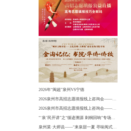
2026年“闽超”泉州VS宁德
2026泉州市高招志愿填报线上咨询会——《出分应急课堂：全流程拆解志愿填报》主题讲座
2026泉州市高招志愿填报线上咨询会——《志愿填报 答疑直播》主题讲座
“‘泉’民开讲”之“循迹溯源 刺桐回响”专场宣讲
泉州菜·大师说——“来泉甜一夏 寻味闽式鲜”上官品牌专场直播