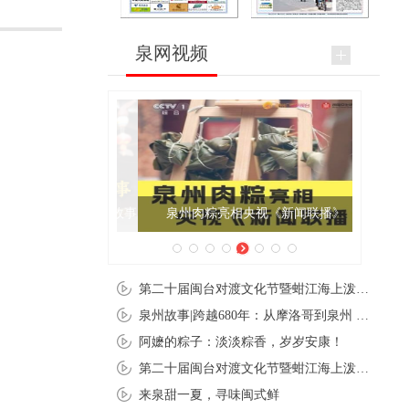
泉网视频
泉州肉粽亮相央视《新闻联播》
第二十届闽台对渡文化节暨蚶江海上泼水节在石狮蚶江启幕
泉州故事|跨越680年：从摩洛哥到泉州 丝路使者“中国行”
阿嬷的粽子：淡淡粽香，岁岁安康！
第二十届闽台对渡文化节暨蚶江海上泼水节在石狮蚶江开幕
来泉甜一夏，寻味闽式鲜