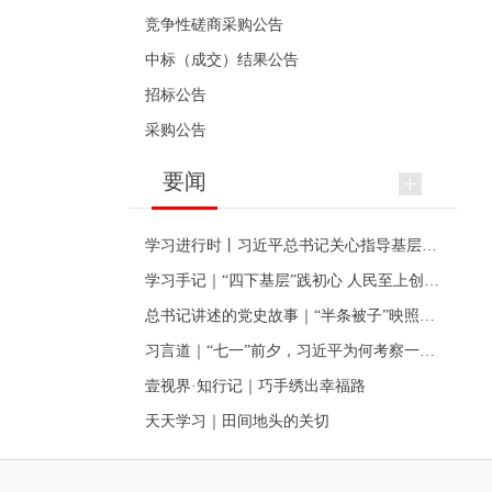
竞争性磋商采购公告
中标（成交）结果公告
招标公告
采购公告
要闻
学习进行时丨习近平总书记关心指导基层党建的故事
学习手记｜“四下基层”践初心 人民至上创伟业
总书记讲述的党史故事｜“半条被子”映照初心
习言道｜“七一”前夕，习近平为何考察一个村级党组织
壹视界·知行记｜巧手绣出幸福路
天天学习｜田间地头的关切