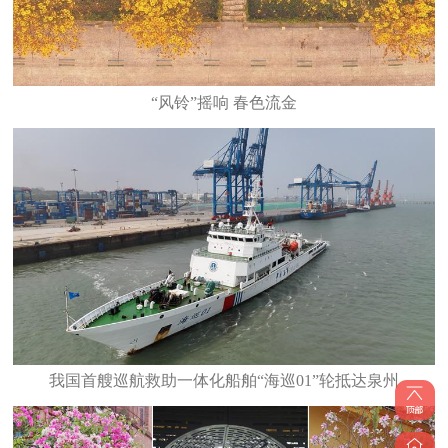
“风铃”摇响 春色流金
我国首艘巡航救助一体化船舶“海巡01”轮抵达泉州