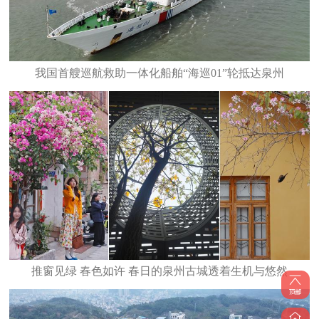
我国首艘巡航救助一体化船舶“海巡01”轮抵达泉州
推窗见绿 春色如许 春日的泉州古城透着生机与悠然