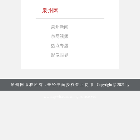
泉州网
泉州新闻
泉网视频
热点专题
影像眼界
泉 州 网 版 权 所 有 ，未 经 书 面 授 权 禁 止 使 用 Copyright @ 2021 by
www.qzwb.com. all rights reserved