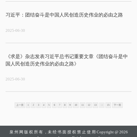
2025-06-30
《求是》杂志发表习近平总书记重要文章《团结奋斗是中
2025-06-30
上一页
1
2
3
4
5
6
7
8
9
10
11
12
13
14
15
下一页
泉 州 网
版 权 所 有 ，未 经 书 面 授 权 禁 止 使 用 Copyright @ 2026