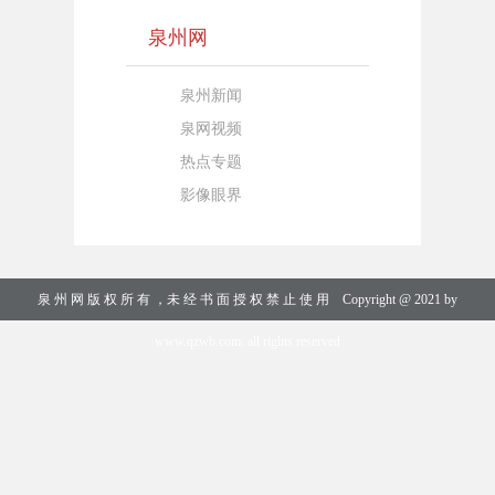
泉州网
泉州新闻
泉网视频
热点专题
影像眼界
泉 州 网 版 权 所 有 ，未 经 书 面 授 权 禁 止 使 用 Copyright @ 2021 by
www.qzwb.com. all rights reserved