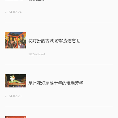
2024-02-24
2024-02-24
2024-02-23