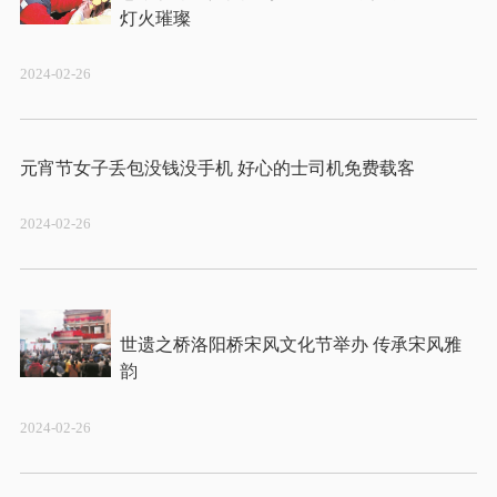
2024-02-26
2024-02-26
世遗之桥洛阳桥宋风文化节举办 传承宋风雅
2024-02-26