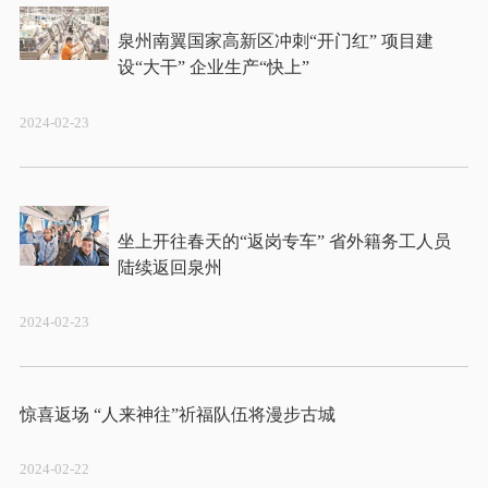
泉州南翼国家高新区冲刺“开门红” 项目建
2024-02-23
坐上开往春天的“返岗专车” 省外籍务工人员
2024-02-23
2024-02-22