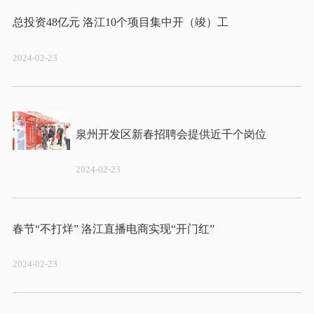
2024-02-23
2024-02-23
2024-02-23