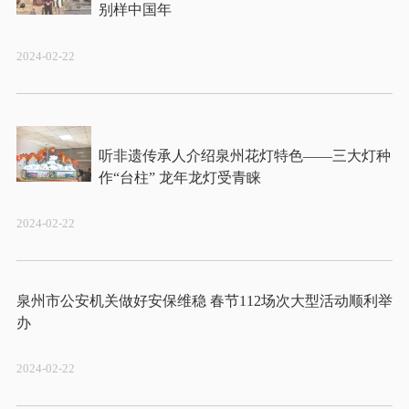
2024-02-22
听非遗传承人介绍泉州花灯特色——三大灯种
2024-02-22
泉州市公安机关做好安保维稳 春节112场次大型活动顺利举
2024-02-22