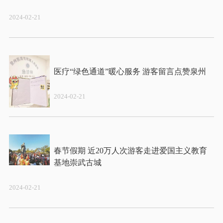
2024-02-21
2024-02-21
春节假期 近20万人次游客走进爱国主义教育
2024-02-21