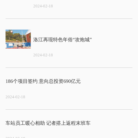
2024-02-18
2024-02-18
2024-02-18