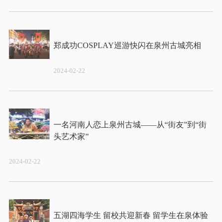
2024-02-22
一名河南人恋上泉州古城——从“街友”到“街
2024-02-22
五湖四海学生 留校共迎新春 留学生在泉体验