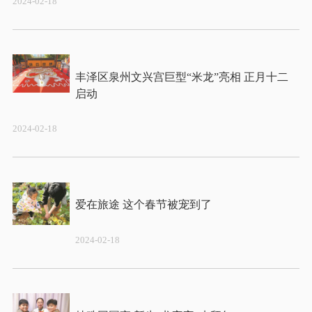
2024-02-18
丰泽区泉州文兴宫巨型“米龙”亮相 正月十二
2024-02-18
2024-02-18