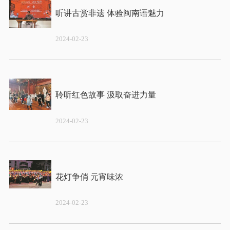
2024-02-23
2024-02-23
2024-02-23