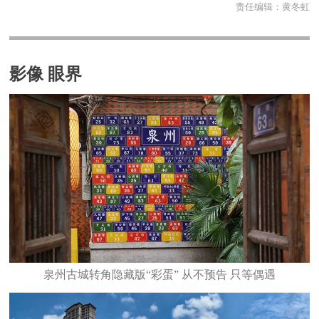
责任编辑：
黄冬虹
影像 眼界
泉州古城转角隐藏版“彩蛋” 从不预告 只等偶遇