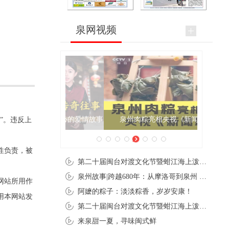
泉网视频
泉州肉粽亮相央视《新闻联播》
”。违反上
性负责，被
第二十届闽台对渡文化节暨蚶江海上泼水节在石狮蚶江启幕
泉州故事|跨越680年：从摩洛哥到泉州 丝路使者“中国行”
网站所用作
阿嬷的粽子：淡淡粽香，岁岁安康！
用本网站发
第二十届闽台对渡文化节暨蚶江海上泼水节在石狮蚶江开幕
来泉甜一夏，寻味闽式鲜