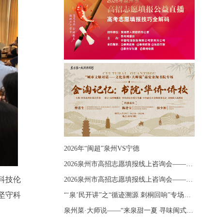
2026年“闽超”泉州VS宁德
2026泉州市高招志愿填报线上咨询会——《出分应急课堂：全流程拆解志愿填报》主题讲座
科技伦
2026泉州市高招志愿填报线上咨询会——《志愿填报 答疑直播》主题讲座
坚守科
“‘泉’民开讲”之“循迹溯源 刺桐回响”专场宣讲
泉州菜·大师说——“来泉甜一夏 寻味闽式鲜”上官品牌专场直播