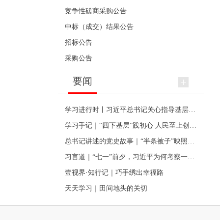
竞争性磋商采购公告
中标（成交）结果公告
招标公告
采购公告
要闻
学习进行时丨习近平总书记关心指导基层党建的故事
学习手记｜“四下基层”践初心 人民至上创伟业
总书记讲述的党史故事｜“半条被子”映照初心
习言道｜“七一”前夕，习近平为何考察一个村级党组织
壹视界·知行记｜巧手绣出幸福路
天天学习｜田间地头的关切