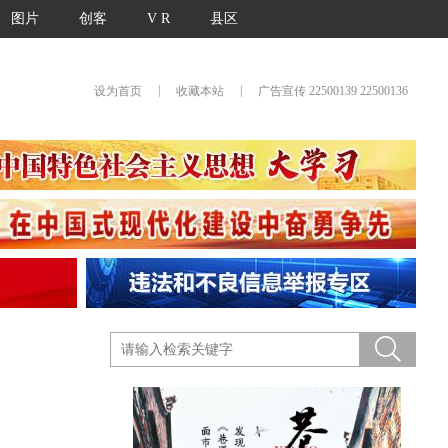
图片
创客
V R
县区
|
|
设为首页
收藏本站
广告宣传 22500139 22500136