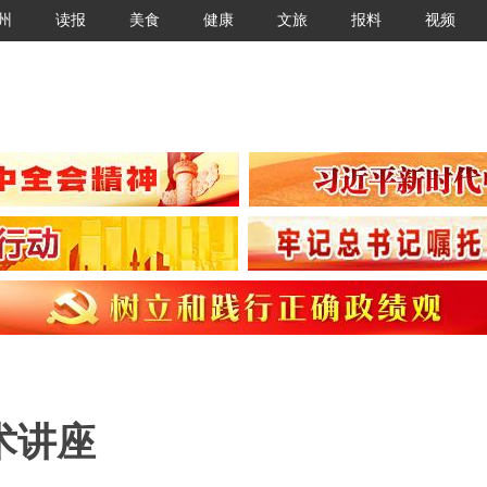
州
读报
美食
健康
文旅
报料
视频
术讲座