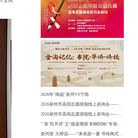
升全民
2026年“闽超”泉州VS宁德
2026泉州市高招志愿填报线上咨询会——《出分应急课堂：全流程拆解志愿填报》主题讲座
2026泉州市高招志愿填报线上咨询会——《志愿填报 答疑直播》主题讲座
“‘泉’民开讲”之“循迹溯源 刺桐回响”专场宣讲
泉州菜·大师说——“来泉甜一夏 寻味闽式鲜”上官品牌专场直播