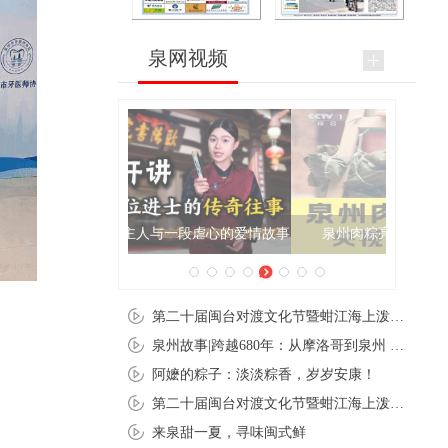
泉网视频
泉州肉粽亮相央视《新闻联播》
第二十届闽台对渡文化节暨蚶江海上泼水节在石狮蚶江启幕
泉州故事|跨越680年：从摩洛哥到泉州 丝路使者“中国行”
阿嬷的粽子：淡淡粽香，岁岁安康！
第二十届闽台对渡文化节暨蚶江海上泼水节在石狮蚶江开幕
来泉甜一夏，寻味闽式鲜