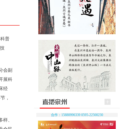
体科普
科技
分会副
开展科
床经
环节，
合作：15880996339 0595-22500230
多样、