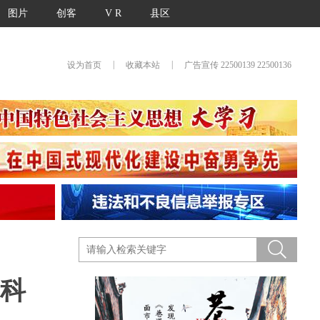
图片
创客
V R
县区
|
|
设为首页
收藏本站
广告宣传 22500139 22500136
日科