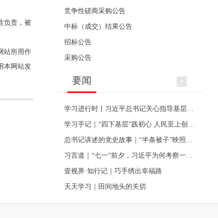
竞争性磋商采购公告
性负责，被
中标（成交）结果公告
招标公告
网站所用作
采购公告
用本网站发
要闻
学习进行时丨习近平总书记关心指导基层党建的故事
学习手记｜“四下基层”践初心 人民至上创伟业
总书记讲述的党史故事｜“半条被子”映照初心
习言道｜“七一”前夕，习近平为何考察一个村级党组织
壹视界·知行记｜巧手绣出幸福路
天天学习｜田间地头的关切