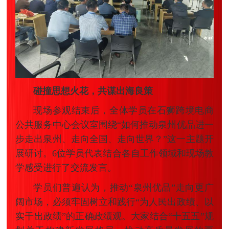
碰撞思想火花，共谋出海良策
现场参观结束后，全体学员在石狮跨境电商
公共服务中心会议室围绕“如何推动泉州优品进一
步走出泉州、走向全国、走向世界？”这一主题开
展研讨。6位学员代表结合各自工作领域和现场教
学感受进行了交流发言。
学员们普遍认为，推动“泉州优品”走向更广
阔市场，必须牢固树立和践行“为人民出政绩、以
实干出政绩”的正确政绩观。大家结合“十五五”规