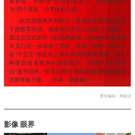
紧密度，并围绕“企业如何发力、政府如何作
为”两个层面，分享体会心得。
此次现场教学与研讨，是泉州市委党校深化
干部教育培训、服务地方中心工作的一个缩影。
通过沉浸式的学习和思想碰撞，第39期中青班的
学员们进一步锤炼了党性，拓宽了视野，提升了
在“十五五”新征程上推动泉州高质量发展、服务
构建新发展格局的履职能力，为擦亮“泉州优
品”金字招牌、谱写21世纪“海丝名城”建设新篇章
贡献青春力量。（
作者：胡夏颖
）
责任编辑：
周旋洁
影像 眼界