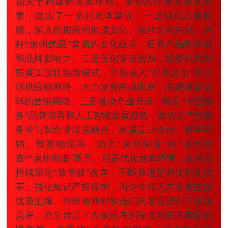
划关于构建新发展格局、推动高质量发展的要
求，提出了一系列具体建议：一是强化品牌赋
能，深入挖掘泉州世遗文化、海丝文化内涵，讲
好“泉州优品”背后的文化故事，提升产品附加值
和品牌影响力。二是深化渠道创新，既要巩固和
拓展工贸联动新模式，主动嵌入“世界超市”等全
球供应链网络，大力发展跨境电商，构建覆盖全
球的营销网络。三是推动产业升级，顺应“中国服
务”品牌培育和人工智能发展趋势，推动生产性服
务业与制造业深度融合，发展工业设计、数字营
销、智慧物流等，助力“泉州制造”向“泉州智
造”“泉州创造”跃升。四是优化营商环境，政府应
持续深化“放管服”改革，不断推进贸易便利化改
革，强化知识产权保护，为企业和人才发展提供
优质土壤。带班老师对学员们的发言进行了现场
点评，充分肯定了大家思考的深度和联系实际的