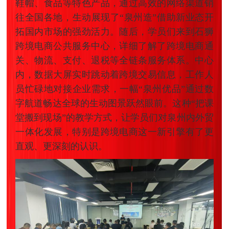
鞋帽、食品等特色产品，通过高效的网络渠道销
往全国各地，生动展现了“泉州造”借助新业态开
拓国内市场的强劲活力。随后，学员们来到石狮
跨境电商公共服务中心，详细了解了跨境电商通
关、物流、支付、退税等全链条服务体系。中心
内，数据大屏实时跳动着跨境交易信息，工作人
员忙碌地对接企业需求，一幅“泉州优品”通过数
字航道畅达全球的生动图景跃然眼前。这种“把课
堂搬到现场”的教学方式，让学员们对泉州内外贸
一体化发展，特别是跨境电商这一新引擎有了更
直观、更深刻的认识。