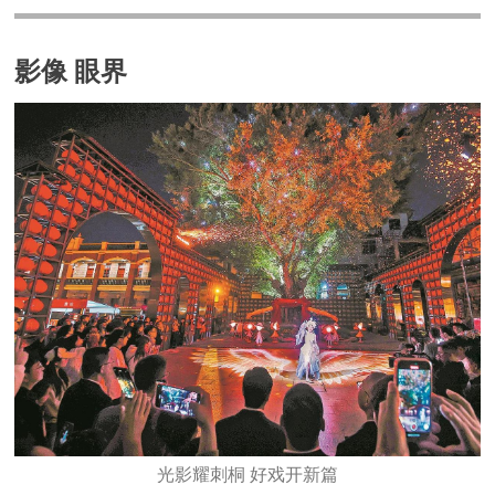
影像 眼界
光影耀刺桐 好戏开新篇