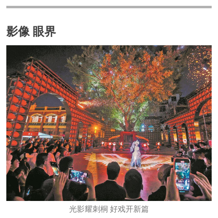
影像 眼界
光影耀刺桐 好戏开新篇