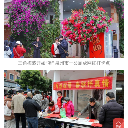
三角梅盛开如“瀑” 泉州市一公厕成网红打卡点