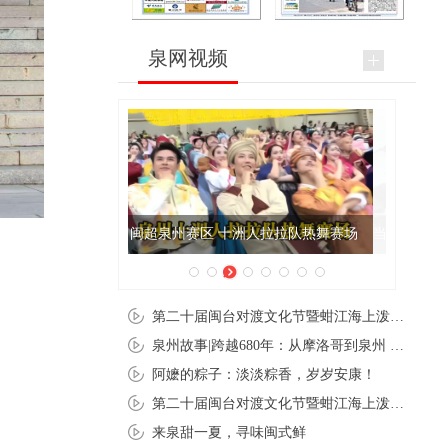
泉网视频
当泉州美食来成都，不够吃！完全不够吃！
第二十届闽台对渡文化节暨蚶江海上泼水节在石狮蚶江启幕
泉州故事|跨越680年：从摩洛哥到泉州 丝路使者“中国行”
阿嬷的粽子：淡淡粽香，岁岁安康！
第二十届闽台对渡文化节暨蚶江海上泼水节在石狮蚶江开幕
来泉甜一夏，寻味闽式鲜