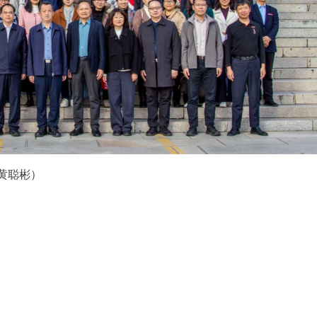
、黄聪彬）