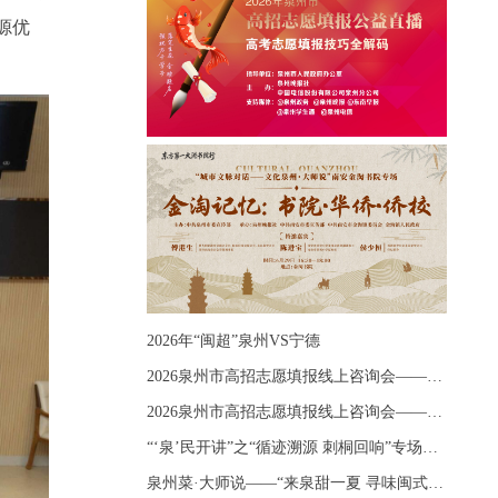
源优
2026年“闽超”泉州VS宁德
2026泉州市高招志愿填报线上咨询会——《出分应急课堂：全流程拆解志愿填报》主题讲座
2026泉州市高招志愿填报线上咨询会——《志愿填报 答疑直播》主题讲座
“‘泉’民开讲”之“循迹溯源 刺桐回响”专场宣讲
泉州菜·大师说——“来泉甜一夏 寻味闽式鲜”上官品牌专场直播