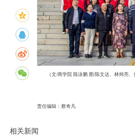
（文/商学院 陈泳鹏 图/陈文达、林炜亮
责任编辑：
蔡奇凡
相关新闻