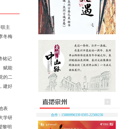
侨联主
李冬梅
终铭记
、赋能
党的二
，建好
他表
合作：15880996339 0595-22500230
大学研
望黎明