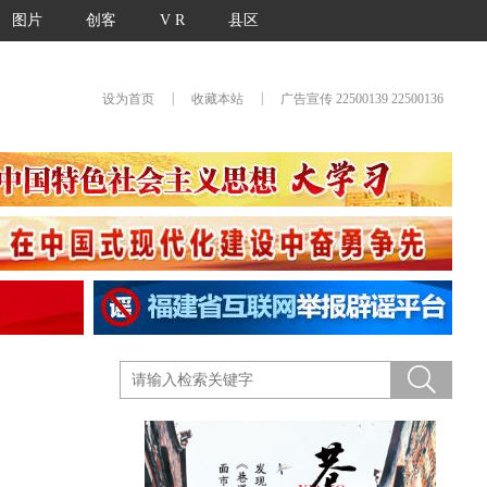
图片
创客
V R
县区
|
|
设为首页
收藏本站
广告宣传 22500139 22500136