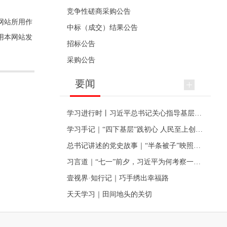
竞争性磋商采购公告
网站所用作
中标（成交）结果公告
用本网站发
招标公告
采购公告
要闻
学习进行时丨习近平总书记关心指导基层党建的故事
学习手记｜“四下基层”践初心 人民至上创伟业
总书记讲述的党史故事｜“半条被子”映照初心
习言道｜“七一”前夕，习近平为何考察一个村级党组织
壹视界·知行记｜巧手绣出幸福路
天天学习｜田间地头的关切