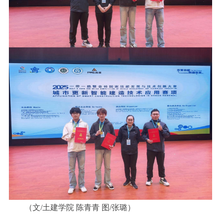
（文/土建学院 陈青青 图/张璐）