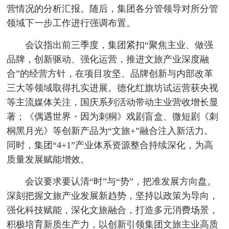
营情况的分析汇报。随后，集团各分管领导对所分管
领域下一步工作进行强调布置。
会议指出前三季度，集团紧扣“聚焦主业、做强
品牌，创新驱动、强化运营，推进文旅产业深度融
合”的经营方针，在项目攻坚、品牌创新与内部改革
三大等领域取得扎实进展。德化红旗坊试运营获央视
等主流媒体关注，国庆系列活动带动主业营收增长显
著；《偶遇世界・因为刺桐》戏剧盲盒、微短剧《刺
桐黑月光》等创新产品为“文旅+”融合注入新活力。
同时，集团“4+1”产业体系资源整合持续深化，为高
质量发展赋能增效。
会议要求要认清“时”与“势”，把准发展方向盘。
深刻把握文旅产业发展新趋势，坚持以政策为导向，
强化科技赋能，深化文旅融合，打造多元消费场景，
积极培育新质生产力，以创新引领集团文旅主业高质