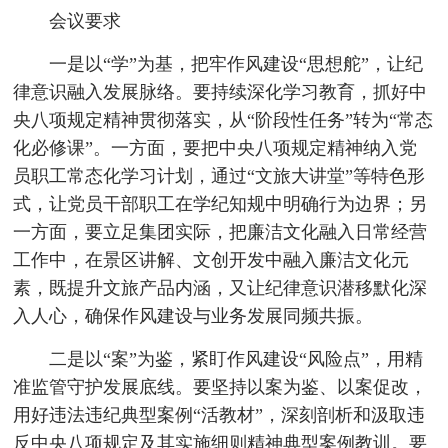
会议要求
一是以“学”为基，把牢作风建设“思想舵”，让纪
律意识融入发展脉络。要持续深化学习教育，抓好中
央八项规定精神贯彻落实，从“阶段性任务”转为“常态
化必修课”。一方面，要把中央八项规定精神纳入党
员职工常态化学习计划，通过“文旅大讲堂”等特色形
式，让党员干部职工在学纪知规中明确行为边界；另
一方面，要立足集团实际，把廉洁文化融入日常经营
工作中，在景区讲解、文创开发中融入廉洁文化元
素，既提升文旅产品内涵，又让纪律意识潜移默化深
入人心，确保作风建设与业务发展同频共振。
二是以“案”为鉴，紧盯作风建设“风险点”，用精
准监管守护发展底线。要坚持以案为鉴、以案促改，
用好违法违纪典型案例“活教材”，深刻剖析和汲取违
反中央八项规定及其实施细则精神典型案例教训。要