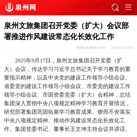
泉州文旅集团召开党委（扩大）会议部
署推进作风建设常态化长效化工作
“泉州文旅”微信公众号
2025-09-18 13:02
2025年9月17日，泉州文旅集团召开党委（扩
大）会议，传达学习习近平总书记关于学习教育的重
要指示精神，以及中央党的建设工作领导小组会议、
省委党的建设工作领导小组会议、市委党的建设工作
领导小组会议、市国资委党委（扩大）会精神，总结
集团深入贯彻中央八项规定精神学习教育开展情况，
研究部署集团巩固拓展学习教育成果、锲而不舍落实
中央八项规定精神、推动作风建设常态化长效化工
作。集团党委书记、董事长王文坤主持会议并讲话。