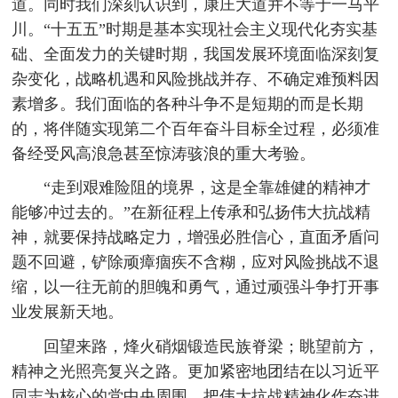
道。同时我们深刻认识到，康庄大道并不等于一马平
川。“十五五”时期是基本实现社会主义现代化夯实基
础、全面发力的关键时期，我国发展环境面临深刻复
杂变化，战略机遇和风险挑战并存、不确定难预料因
素增多。我们面临的各种斗争不是短期的而是长期
的，将伴随实现第二个百年奋斗目标全过程，必须准
备经受风高浪急甚至惊涛骇浪的重大考验。
“走到艰难险阻的境界，这是全靠雄健的精神才
能够冲过去的。”在新征程上传承和弘扬伟大抗战精
神，就要保持战略定力，增强必胜信心，直面矛盾问
题不回避，铲除顽瘴痼疾不含糊，应对风险挑战不退
缩，以一往无前的胆魄和勇气，通过顽强斗争打开事
业发展新天地。
回望来路，烽火硝烟锻造民族脊梁；眺望前方，
精神之光照亮复兴之路。更加紧密地团结在以习近平
同志为核心的党中央周围，把伟大抗战精神化作奋进