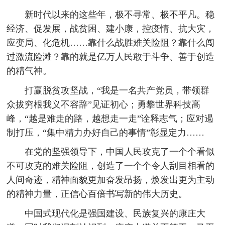
新时代以来的这些年，极不寻常、极不平凡。稳
经济、促发展，战贫困、建小康，控疫情、抗大灾，
应变局、化危机……靠什么战胜难关险阻？靠什么闯
过激流险滩？靠的就是亿万人民敢于斗争、善于创造
的精气神。
打赢脱贫攻坚战，“我是一名共产党员，带领群
众拔穷根我义不容辞”见证初心；勇攀世界科技高
峰，“越是难走的路，越想走一走”诠释志气；应对遏
制打压，“集中精力办好自己的事情”彰显定力……
在党的坚强领导下，中国人民攻克了一个个看似
不可攻克的难关险阻，创造了一个个令人刮目相看的
人间奇迹，精神面貌更加奋发昂扬，焕发出更为主动
的精神力量，正信心百倍书写新的伟大历史。
中国式现代化是强国建设、民族复兴的康庄大