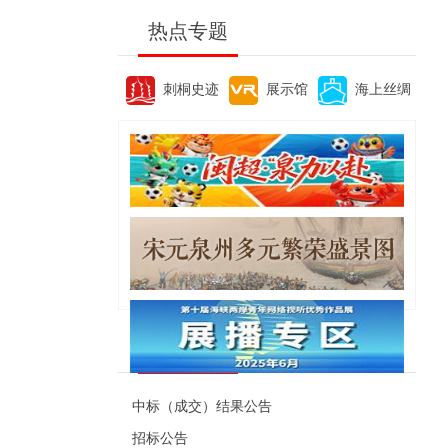
热点专题
刺桐史迹
展示馆
海上丝绸
便民资讯
中标（成交）结果公告
招标公告