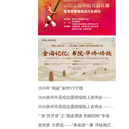
2026年“闽超”泉州VS宁德
2026泉州市高招志愿填报线上咨询会——《出分应急课堂：全流程拆解志愿填报》主题讲座
2026泉州市高招志愿填报线上咨询会——《志愿填报 答疑直播》主题讲座
“‘泉’民开讲”之“循迹溯源 刺桐回响”专场宣讲
泉州菜·大师说——“来泉甜一夏 寻味闽式鲜”上官品牌专场直播