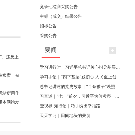
竞争性磋商采购公告
中标（成交）结果公告
招标公告
采购公告
要闻
”。违反上
学习进行时丨习近平总书记关心指导基层党建的故事
性负责，被
学习手记｜“四下基层”践初心 人民至上创伟业
总书记讲述的党史故事｜“半条被子”映照初心
网站所用作
习言道｜“七一”前夕，习近平为何考察一个村级党组织
用本网站发
壹视界·知行记｜巧手绣出幸福路
天天学习｜田间地头的关切