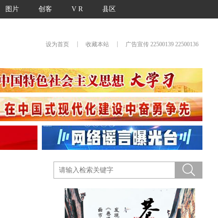
图片
创客
V R
县区
|
|
设为首页
收藏本站
广告宣传 22500139 22500136