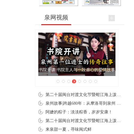
泉网视频
书院开讲 书院主人与一段虐心的爱情故事
泉州肉粽亮
第二十届闽台对渡文化节暨蚶江海上泼水节在石狮蚶江启幕
泉州故事|跨越680年：从摩洛哥到泉州 丝路使者“中国行”
阿嬷的粽子：淡淡粽香，岁岁安康！
第二十届闽台对渡文化节暨蚶江海上泼水节在石狮蚶江开幕
来泉甜一夏，寻味闽式鲜