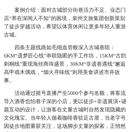
案例介绍：面对古城部分街巷活力不足、业态门
店“养在深闺人不知”的困境，泉州文旅集团创新策划
了徒步穿越活动，希望以体育休闲让更多年轻人重游
古城。
四条主题线路如毛细血管般深入古城巷陌：
6KM“遗梦匠心线”串联隐匿的手工作坊，15KM“古韵
刺桐线”重现海丝商埠盛景，30KM“非遗巷遇线”邂逅
高甲戏木偶戏，“烟火寻味线”则用美食讲述市井故
事。
活动通过摇号直播产生5000个参与名额，将客流
导入酒香也怕巷子深的小店，更以徒步+非遗展演+谜
题互动的设计，让游客在丈量古城时自然发现隐藏的
文化瑰宝。当年轻人循着咖啡香驻足古厝，当老字号
因徒步地图重获关注，这场脚步丈量的探索，正悄然