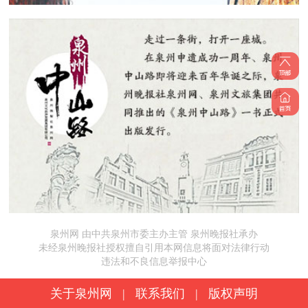
泉州网 由中共泉州市委主办主管 泉州晚报社承办
未经泉州晚报社授权擅自引用本网信息将面对法律行动
违法和不良信息举报中心
关于泉州网
|
联系我们
|
版权声明