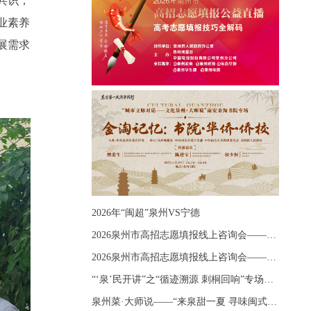
共识，
业素养
展需求
2026年“闽超”泉州VS宁德
2026泉州市高招志愿填报线上咨询会——《出分应急课堂：全流程拆解志愿填报》主题讲座
2026泉州市高招志愿填报线上咨询会——《志愿填报 答疑直播》主题讲座
“‘泉’民开讲”之“循迹溯源 刺桐回响”专场宣讲
泉州菜·大师说——“来泉甜一夏 寻味闽式鲜”上官品牌专场直播