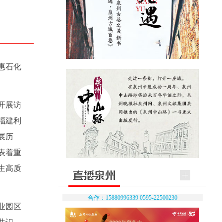
惠石化
开展访
福建利
展历
表着重
生高质
合作：15880996339 0595-22500230
业园区