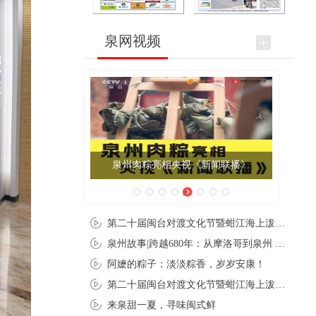
泉网视频
泉州肉粽亮相央视《新闻联播》
第二十届闽台对渡文化节暨蚶江海上泼水节在石狮蚶江启幕
泉州故事|跨越680年：从摩洛哥到泉州 丝路使者“中国行”
阿嬷的粽子：淡淡粽香，岁岁安康！
第二十届闽台对渡文化节暨蚶江海上泼水节在石狮蚶江开幕
来泉甜一夏，寻味闽式鲜