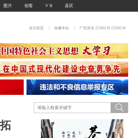
图片
创客
V R
县区
|
|
设为首页
收藏本站
广告宣传 22500139 22500136
拓