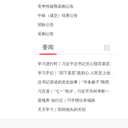
竞争性磋商采购公告
中标（成交）结果公告
招标公告
采购公告
要闻
学习进行时丨习近平总书记关心指导基层党建的故事
学习手记｜“四下基层”践初心 人民至上创伟业
总书记讲述的党史故事｜“半条被子”映照初心
习言道｜“七一”前夕，习近平为何考察一个村级党组织
壹视界·知行记｜巧手绣出幸福路
天天学习｜田间地头的关切