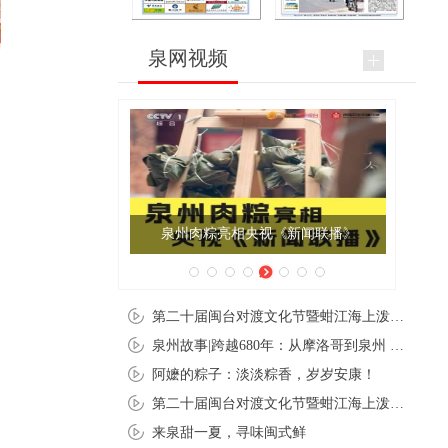
泉网视频
泉州肉粽亮相央视《新闻联播》
第二十届闽台对渡文化节暨蚶江海上泼水节在石狮蚶江启幕
泉州故事|跨越680年：从摩洛哥到泉州 丝路使者“中国行”
阿嬷的粽子：淡淡粽香，岁岁安康！
第二十届闽台对渡文化节暨蚶江海上泼水节在石狮蚶江开幕
来泉甜一夏，寻味闽式鲜