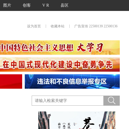
图片
创客
V R
县区
|
|
设为首页
收藏本站
广告宣传 22500139 22500136