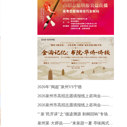
2026年“闽超”泉州VS宁德
2026泉州市高招志愿填报线上咨询会——《出分应急课堂：全流程拆解志愿填报》主题讲座
2026泉州市高招志愿填报线上咨询会——《志愿填报 答疑直播》主题讲座
“‘泉’民开讲”之“循迹溯源 刺桐回响”专场宣讲
泉州菜·大师说——“来泉甜一夏 寻味闽式鲜”上官品牌专场直播