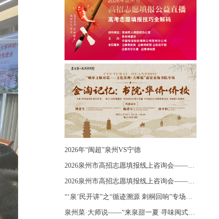
2026年“闽超”泉州VS宁德
2026泉州市高招志愿填报线上咨询会——《出分应急课堂：全流程拆解志愿填报》主题讲座
2026泉州市高招志愿填报线上咨询会——《志愿填报 答疑直播》主题讲座
“‘泉’民开讲”之“循迹溯源 刺桐回响”专场宣讲
泉州菜·大师说——“来泉甜一夏 寻味闽式鲜”上官品牌专场直播