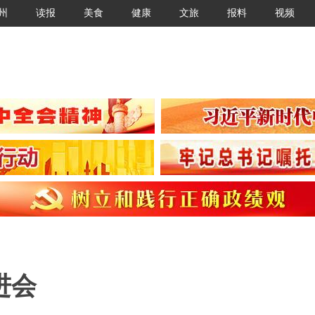
州
读报
美食
健康
文旅
报料
视频
进会