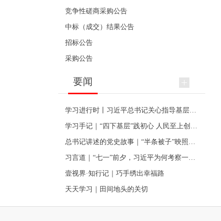
竞争性磋商采购公告
中标（成交）结果公告
招标公告
采购公告
要闻
学习进行时丨习近平总书记关心指导基层党建的故事
学习手记｜“四下基层”践初心 人民至上创伟业
总书记讲述的党史故事｜“半条被子”映照初心
习言道｜“七一”前夕，习近平为何考察一个村级党组织
壹视界·知行记｜巧手绣出幸福路
天天学习｜田间地头的关切