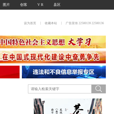
图片
创客
V R
县区
|
|
设为首页
收藏本站
广告宣传 22500139 22500136