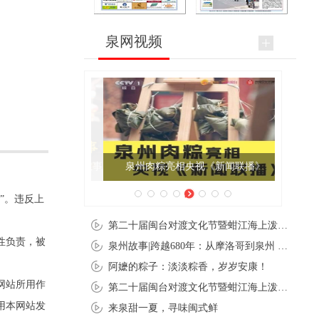
泉网视频
泉州肉粽亮相央视《新闻联播》
”。违反上
第二十届闽台对渡文化节暨蚶江海上泼水节在石狮蚶江启幕
性负责，被
泉州故事|跨越680年：从摩洛哥到泉州 丝路使者“中国行”
阿嬷的粽子：淡淡粽香，岁岁安康！
网站所用作
第二十届闽台对渡文化节暨蚶江海上泼水节在石狮蚶江开幕
用本网站发
来泉甜一夏，寻味闽式鲜