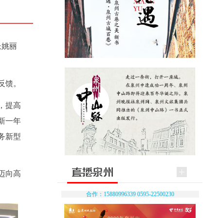
长姚丽
反馈。
，提高
新一年
务新型
迈向高
合作：15880996339 0595-22500230