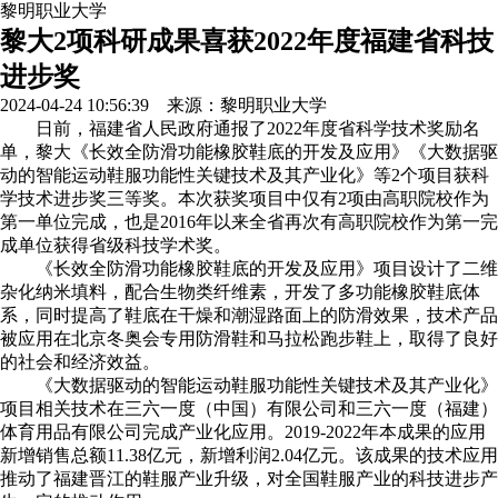
黎明职业大学
黎大2项科研成果喜获2022年度福建省科技
进步奖
2024-04-24 10:56:39 来源：黎明职业大学
日前，福建省人民政府通报了2022年度省科学技术奖励名
单，黎大《长效全防滑功能橡胶鞋底的开发及应用》《大数据驱
动的智能运动鞋服功能性关键技术及其产业化》等2个项目获科
学技术进步奖三等奖。本次获奖项目中仅有2项由高职院校作为
第一单位完成，也是2016年以来全省再次有高职院校作为第一完
成单位获得省级科技学术奖。
《长效全防滑功能橡胶鞋底的开发及应用》项目设计了二维
杂化纳米填料，配合生物类纤维素，开发了多功能橡胶鞋底体
系，同时提高了鞋底在干燥和潮湿路面上的防滑效果，技术产品
被应用在北京冬奥会专用防滑鞋和马拉松跑步鞋上，取得了良好
的社会和经济效益。
《大数据驱动的智能运动鞋服功能性关键技术及其产业化》
项目相关技术在三六一度（中国）有限公司和三六一度（福建）
体育用品有限公司完成产业化应用。2019-2022年本成果的应用
新增销售总额11.38亿元，新增利润2.04亿元。该成果的技术应用
推动了福建晋江的鞋服产业升级，对全国鞋服产业的科技进步产