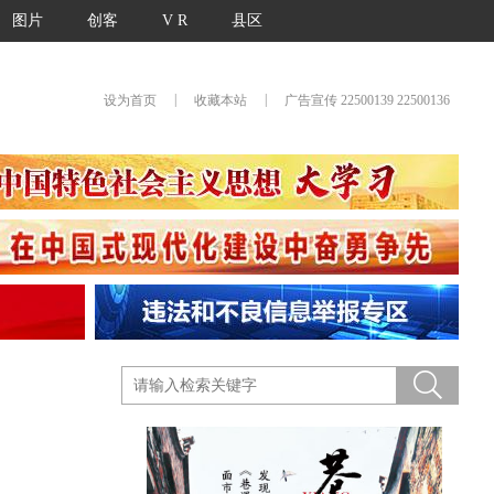
图片
创客
V R
县区
|
|
设为首页
收藏本站
广告宣传 22500139 22500136