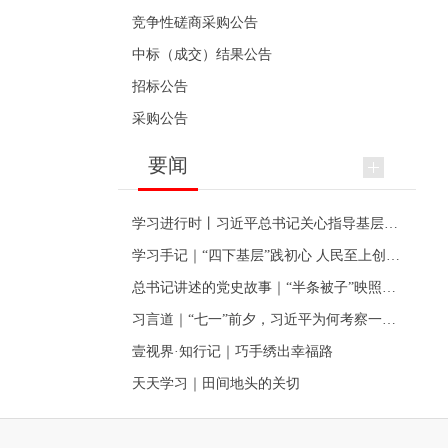
竞争性磋商采购公告
中标（成交）结果公告
招标公告
采购公告
要闻
学习进行时丨习近平总书记关心指导基层党建的故事
学习手记｜“四下基层”践初心 人民至上创伟业
总书记讲述的党史故事｜“半条被子”映照初心
习言道｜“七一”前夕，习近平为何考察一个村级党组织
壹视界·知行记｜巧手绣出幸福路
天天学习｜田间地头的关切