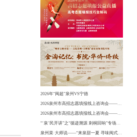
2026年“闽超”泉州VS宁德
2026泉州市高招志愿填报线上咨询会——《出分应急课堂：全流程拆解志愿填报》主题讲座
2026泉州市高招志愿填报线上咨询会——《志愿填报 答疑直播》主题讲座
“‘泉’民开讲”之“循迹溯源 刺桐回响”专场宣讲
泉州菜·大师说——“来泉甜一夏 寻味闽式鲜”上官品牌专场直播