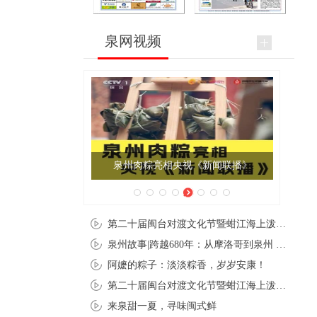
泉网视频
泉州肉粽亮相央视《新闻联播》
第二十届闽台对渡文化节暨蚶江海上泼水节在石狮蚶江启幕
泉州故事|跨越680年：从摩洛哥到泉州 丝路使者“中国行”
阿嬷的粽子：淡淡粽香，岁岁安康！
第二十届闽台对渡文化节暨蚶江海上泼水节在石狮蚶江开幕
来泉甜一夏，寻味闽式鲜