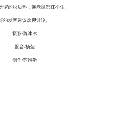
所谓的秋后热，连老鼠都扛不住。
好的发音建议欢迎讨论。
摄影/魏冰冰
配音/杨莹
制作/苏维斯