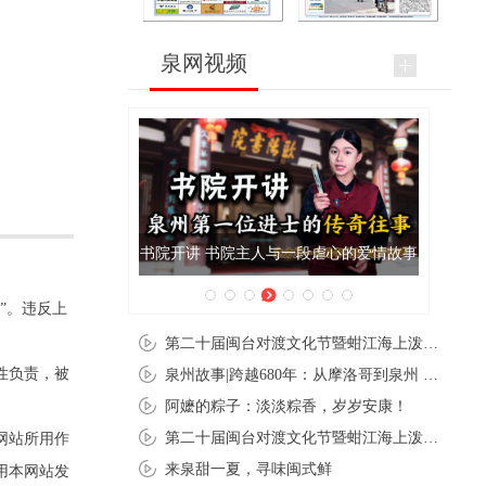
泉网视频
书院开讲 书院主人与一段虐心的爱情故事
泉州肉粽亮相央视《新闻联
”。违反上
第二十届闽台对渡文化节暨蚶江海上泼水节在石狮蚶江启幕
性负责，被
泉州故事|跨越680年：从摩洛哥到泉州 丝路使者“中国行”
阿嬷的粽子：淡淡粽香，岁岁安康！
第二十届闽台对渡文化节暨蚶江海上泼水节在石狮蚶江开幕
网站所用作
来泉甜一夏，寻味闽式鲜
用本网站发