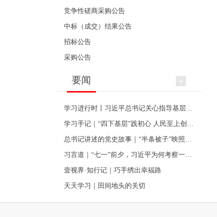
竞争性磋商采购公告
中标（成交）结果公告
招标公告
采购公告
要闻
学习进行时丨习近平总书记关心指导基层党建的故事
学习手记｜“四下基层”践初心 人民至上创伟业
总书记讲述的党史故事｜“半条被子”映照初心
习言道｜“七一”前夕，习近平为何考察一个村级党组织
壹视界·知行记｜巧手绣出幸福路
天天学习｜田间地头的关切