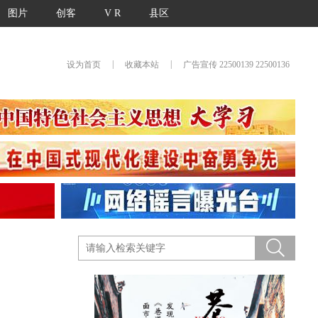
图片
创客
V R
县区
|
|
设为首页
收藏本站
广告宣传 22500139 22500136