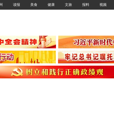
州
读报
美食
健康
文旅
报料
视频