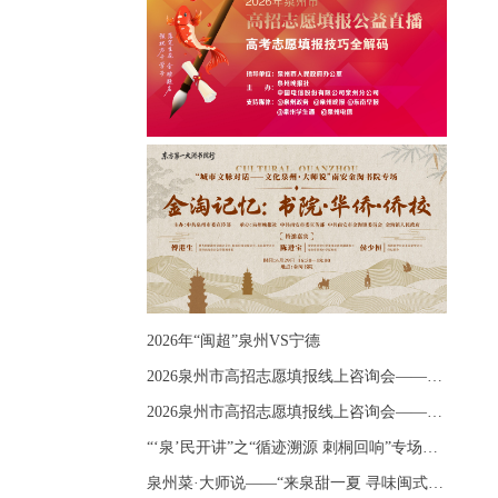
2026年“闽超”泉州VS宁德
2026泉州市高招志愿填报线上咨询会——《出分应急课堂：全流程拆解志愿填报》主题讲座
2026泉州市高招志愿填报线上咨询会——《志愿填报 答疑直播》主题讲座
“‘泉’民开讲”之“循迹溯源 刺桐回响”专场宣讲
泉州菜·大师说——“来泉甜一夏 寻味闽式鲜”上官品牌专场直播