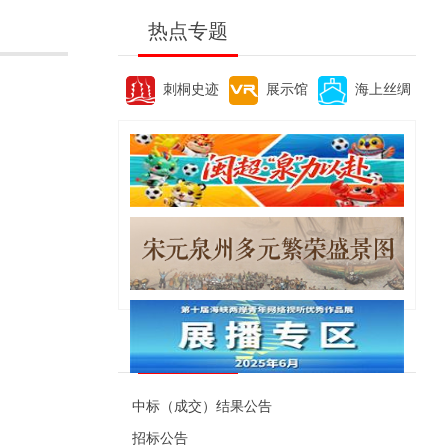
热点专题
刺桐史迹
展示馆
海上丝绸
便民资讯
中标（成交）结果公告
招标公告