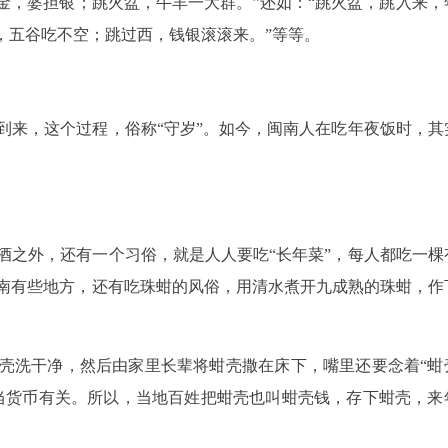
金，婆担银；跳火盆，牛羊一大群。”还如：“跳火盆，跳入来，
，五谷吃不空；跳过西，钱银滚滚来。”等等。
到来，这个过程，俗称“守岁”。如今，闽南人在吃年夜饭时，其
酒之外，还有一个习俗，就是人人要吃“长年菜”，每人都吃一棵
南有些地方，还有吃珠蚶的风俗，用清水煮开九成熟的珠蚶，作
壳洗干净，然后由家里长辈将蚶壳撒在床下，嘴里还要念着“蚶
当货币有关。所以，当地百姓把蚶壳也叫蚶壳钱，存下蚶壳，来