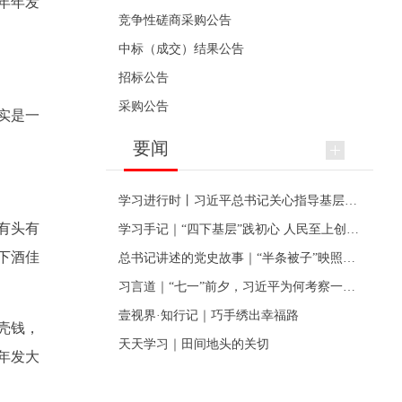
年年发
竞争性磋商采购公告
中标（成交）结果公告
招标公告
采购公告
实是一
要闻
学习进行时丨习近平总书记关心指导基层党建的故事
有头有
学习手记｜“四下基层”践初心 人民至上创伟业
下酒佳
总书记讲述的党史故事｜“半条被子”映照初心
习言道｜“七一”前夕，习近平为何考察一个村级党组织
壹视界·知行记｜巧手绣出幸福路
壳钱，
天天学习｜田间地头的关切
年发大