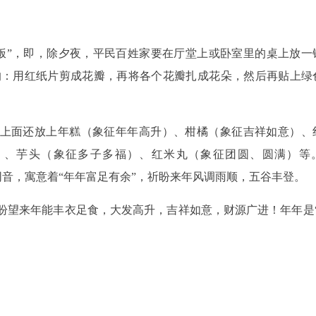
饭”，即，除夕夜，平民百姓家要在厅堂上或卧室里的桌上放一
的：用红纸片剪成花瓣，再将各个花瓣扎成花朵，然后再贴上绿
饭的上面还放上年糕（象征年年高升）、柑橘（象征吉祥如意）、
）、芋头（象征多子多福）、红米丸（象征团圆、圆满）等
”字同音，寓意着“年年富足有余”，祈盼来年风调雨顺，五谷丰登。
盼望来年能丰衣足食，大发高升，吉祥如意，财源广进！年年是“