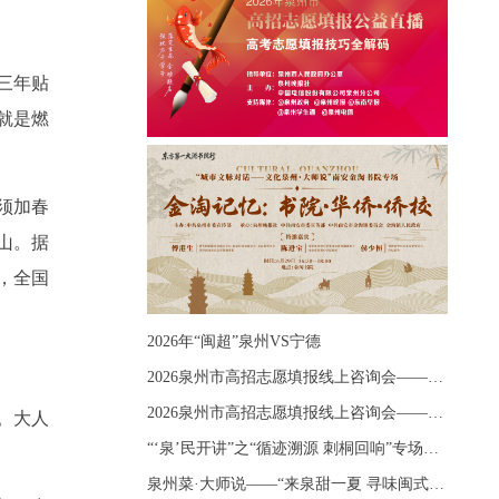
三年贴
就是燃
须加春
山。据
，全国
2026年“闽超”泉州VS宁德
2026泉州市高招志愿填报线上咨询会——《出分应急课堂：全流程拆解志愿填报》主题讲座
2026泉州市高招志愿填报线上咨询会——《志愿填报 答疑直播》主题讲座
。大人
“‘泉’民开讲”之“循迹溯源 刺桐回响”专场宣讲
泉州菜·大师说——“来泉甜一夏 寻味闽式鲜”上官品牌专场直播