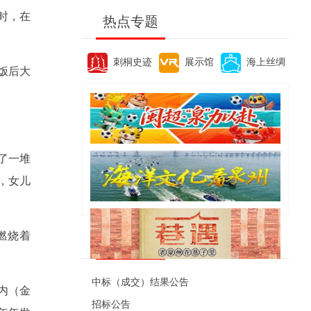
时，在
热点专题
刺桐史迹
展示馆
海上丝绸
饭后大
了一堆
，女儿
燃烧着
便民资讯
中标（成交）结果公告
内（金
招标公告