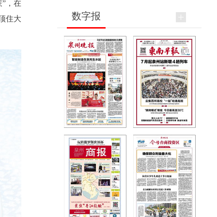
”，在
数字报
顶住大