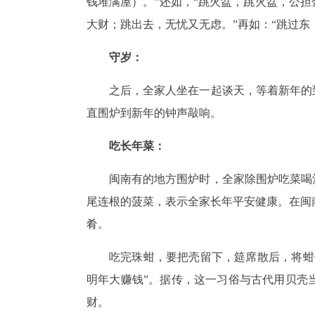
钱堆满屋）。”还如，“跳火盆，跳火盆，公担
大财；跳出去，无忧又无虑。”再如：“跳过东
守岁：
之后，全家人坐在一起谈天，等着新年的
直围炉到新年的钟声敲响。
吃长年菜：
闽南有的地方围炉时，全家除围炉吃菜喝
尾连根的菠菜，表示全家长年平安健康。在闽
肴。
吃完珠蚶，要把壳留下，筵席散后，将蚶
明年大赚钱”。据传，这一习俗与古代用贝壳
财。