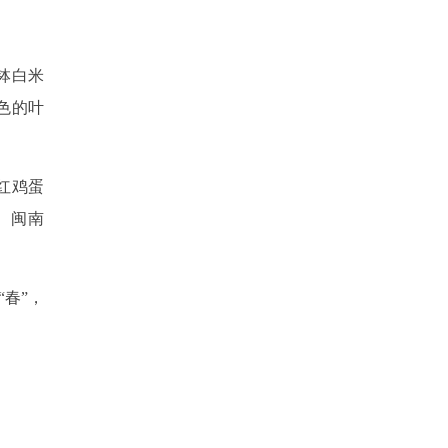
钵白米
色的叶
红鸡蛋
。闽南
春”，