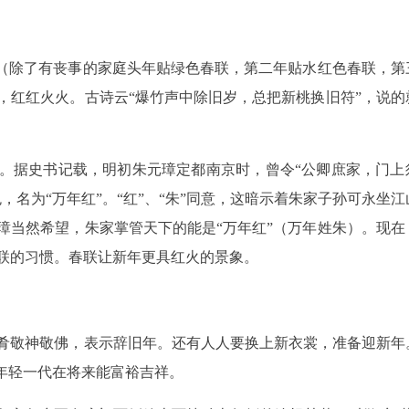
的（除了有丧事的家庭头年贴绿色春联，第二年贴水红色春联，第
，红红火火。古诗云“爆竹声中除旧岁，总把新桃换旧符”，说的
。据史书记载，明初朱元璋定都南京时，曾令“公卿庶家，门上
，名为“万年红”。“红”、“朱”同意，这暗示着朱家子孙可永坐江
璋当然希望，朱家掌管天下的能是“万年红”（万年姓朱）。现在
联的习惯。春联让新年更具红火的景象。
肴敬神敬佛，表示辞旧年。还有人人要换上新衣裳，准备迎新年
年轻一代在将来能富裕吉祥。