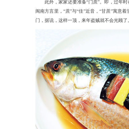
此外，家家还要准备“门蔗”。即，过年时
闽南方言里，“蔗”与“佳”近音，“甘蔗”寓
门，据说，这样一顶，来年盗贼就不会光顾了