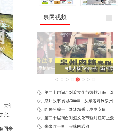
泉网视频
泉州肉粽亮相央视《新闻联播》
第二十届闽台对渡文化节暨蚶江海上泼水节在石狮蚶江启幕
泉州故事|跨越680年：从摩洛哥到泉州 丝路使者“中国行”
。大年
阿嬷的粽子：淡淡粽香，岁岁安康！
讲究。
第二十届闽台对渡文化节暨蚶江海上泼水节在石狮蚶江开幕
来泉甜一夏，寻味闽式鲜
有回来