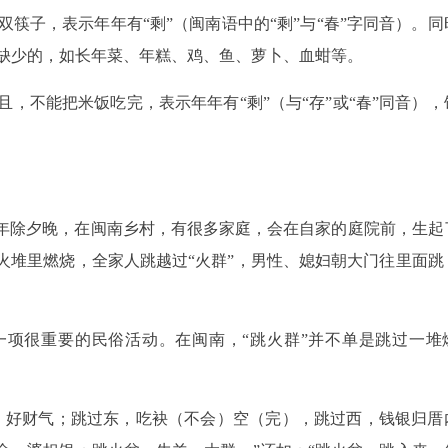
筷子，表示年年有“剩”（闽南语中的“剩”与“春”字同音）。同
缺少的，如长年菜、年糕、鸡、鱼、萝卜、血蚶等。
，不能把米饭吃完，表示年年有“剩”（与“存”或“春”同音），
每年除夕晚，在闽南乡村，有很多家庭，会在自家的庭院前，生起
火堆里燃烧，全家人跳越过“火群”，男性、媳妇朝大门往里面跳
一项很重要的民俗活动。在闽南，“跳火群”并不单是跳过一堆
，好财气；跳过东，吃袂（不会）空（完），跳过西，钱银归厝