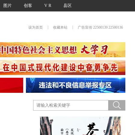
图片
创客
V R
县区
|
|
设为首页
收藏本站
广告宣传 22500139 22500136