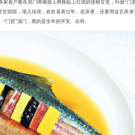
各家各户要在房门两侧放上两株贴上红纸的连根甘蔗，叫做“门蔗
意着甘甘甜甜，渐入佳境，欢欢喜喜过年。在深夜，还要用这甘蔗来
。“门蔗”顶门，图的是全年的平安、吉祥。