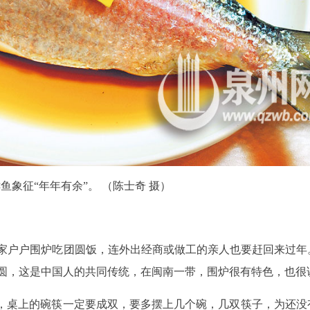
鱼象征“年年有余”。 （陈士奇 摄）
家户户围炉吃团圆饭，连外出经商或做工的亲人也要赶回来过年
圆，这是中国人的共同传统，在闽南一带，围炉很有特色，也很
说，桌上的碗筷一定要成双，要多摆上几个碗，几双筷子，为还没