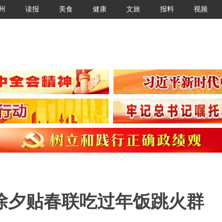
州
读报
美食
健康
文旅
报料
视频
除夕贴春联吃过年饭跳火群