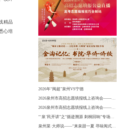
线精品
悉心培
2026年“闽超”泉州VS宁德
2026泉州市高招志愿填报线上咨询会——《出分应急课堂：全流程拆解志愿填报》主题讲座
2026泉州市高招志愿填报线上咨询会——《志愿填报 答疑直播》主题讲座
“‘泉’民开讲”之“循迹溯源 刺桐回响”专场宣讲
泉州菜·大师说——“来泉甜一夏 寻味闽式鲜”上官品牌专场直播