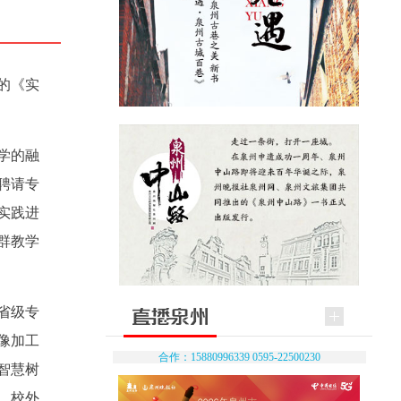
的《实
学的融
聘请专
实践进
群教学
省级专
像加工
合作：15880996339 0595-22500230
智慧树
、校外