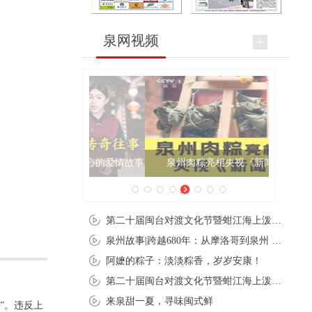
泉网视频
泉州肉粽亮相央视《新闻联播》
第二十届闽台对渡文化节暨蚶江海上泼水节在石狮蚶江启幕
泉州故事|跨越680年：从摩洛哥到泉州 丝路使者“中国行”
阿嬷的粽子：淡淡粽香，岁岁安康！
第二十届闽台对渡文化节暨蚶江海上泼水节在石狮蚶江开幕
来泉甜一夏，寻味闽式鲜
”。违反上