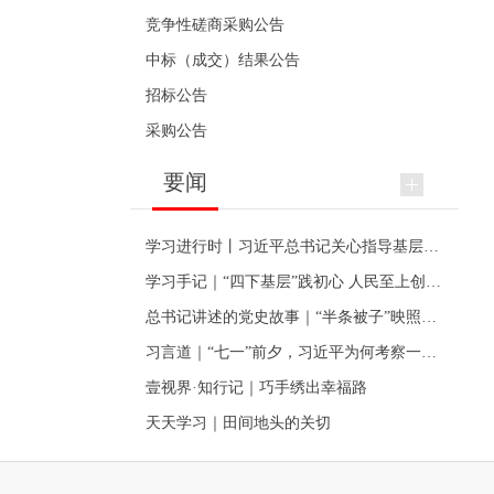
竞争性磋商采购公告
中标（成交）结果公告
招标公告
采购公告
要闻
学习进行时丨习近平总书记关心指导基层党建的故事
学习手记｜“四下基层”践初心 人民至上创伟业
总书记讲述的党史故事｜“半条被子”映照初心
习言道｜“七一”前夕，习近平为何考察一个村级党组织
壹视界·知行记｜巧手绣出幸福路
天天学习｜田间地头的关切