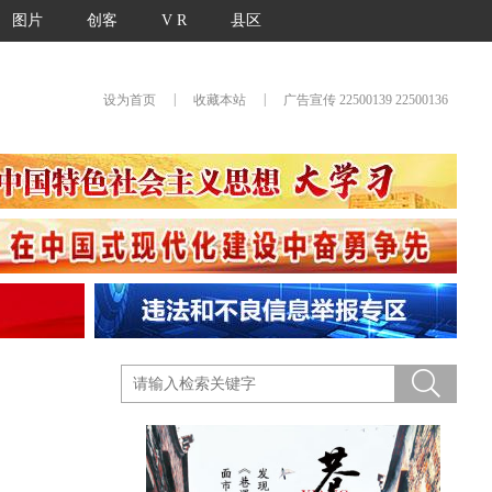
图片
创客
V R
县区
|
|
设为首页
收藏本站
广告宣传 22500139 22500136