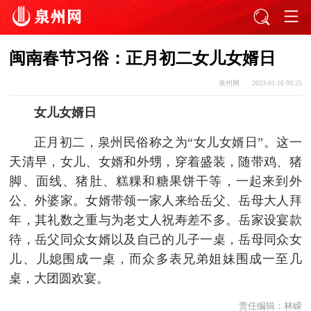
闽南春节习俗：正月初二女儿女婿日
泉州网
2023-01-16 09:25
女儿女婿日
正月初二，泉州民俗称之为“女儿女婿日”。这一
天清早，女儿、女婿和外甥，穿着盛装，随带鸡、猪
脚、面线、猪肚、糕粿和糖果饼干等，一起来到外
公、外婆家。女婿带领一家人来给岳父、岳母大人拜
年，其礼数之重与为老丈人祝寿差不多。岳家设宴款
待，岳父同众女婿以及自己的儿子一桌，岳母同众女
儿、儿媳围成一桌，而众多表兄弟姐妹围成一至几
桌，大团圆欢宴。
责任编辑：
林嵘