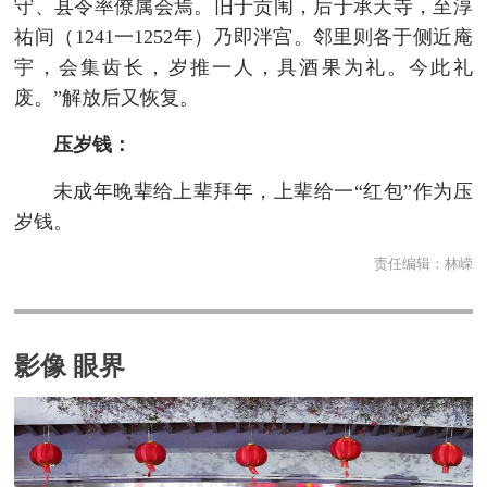
守、县令率僚属会焉。旧于贡闱，后于承天寺，至淳
祐间（1241一1252年）乃即泮宫。邻里则各于侧近庵
宇，会集齿长，岁推一人，具酒果为礼。今此礼
废。”解放后又恢复。
压岁钱：
未成年晚辈给上辈拜年，上辈给一“红包”作为压
岁钱。
责任编辑：
林嵘
影像 眼界