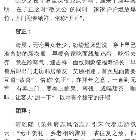
除夕之夜守岁至深夜12点钟响，迎来了新年黎
明，在子正之时“敬天公”的同时，家家户户燃放爆
竹，开门迎春纳祥，俗称“开正”。
贺正：
清晨，无论男女老少，纷纷起床盥洗，穿上早已
准备好的新衣服。早餐合家吃面线加鸡蛋，吃蛋去
壳，意在除霉气，迎吉祥，面线则象征福寿绵长。早
餐后即出门走访邻居亲友，笑脸相迎，首次见面皆要
互道“恭喜”，俗称“贺正”，亦拜年之意，一直到元
宵。有客上门，要奉上糖果、蜜饯，或喝甜茶、咖
啡，让客人“甜一下”，以示有个甜蜜的开端。
团拜：
清乾隆《泉州府志风俗志》引宋代郡志所载
云：“元正贺礼，乡老相约聚拜，省往复之烦。郡