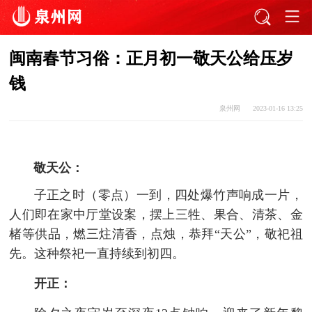
闽南春节习俗：正月初一敬天公给压岁
钱
泉州网
2023-01-16 13:25
敬天公：
子正之时（零点）一到，四处爆竹声响成一片，
人们即在家中厅堂设案，摆上三牲、果合、清茶、金
楮等供品，燃三炷清香，点烛，恭拜“天公”，敬祀祖
先。这种祭祀一直持续到初四。
开正：