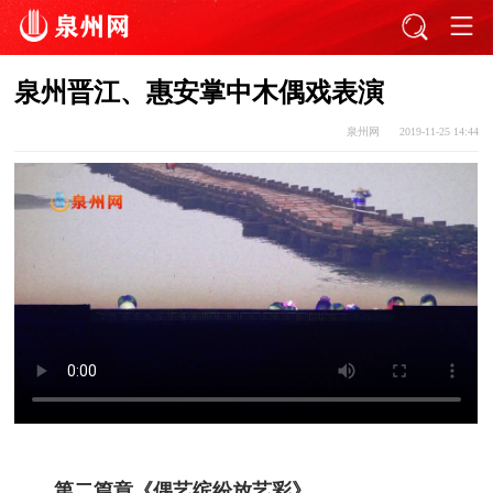
泉州晋江、惠安掌中木偶戏表演
泉州网
2019-11-25 14:44
第二篇章《偶艺缤纷放艺彩》