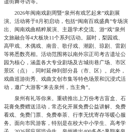
遗街舞寻访等。
2026年闽南戏剧周暨“泉州有戏艺起来”戏剧展
演。活动将于8月初启动，包括“闽南百戏盛典”专场演
出、闽南戏曲精粹展演、主题学术交流、游“戏”泉州
文旅融合等4大板块11个系列活动。届时，梨园戏、
高甲戏、木偶戏、南音、歌仔戏、潮剧、琼剧、雷剧
等将悉数亮相。活动范围将以南外宗正司考古遗址公
园为核心，涵盖各大专业剧场及古城街巷广场、市区
景区（点），同时延伸到部分县（市、区）。此外，
戏曲巡游街秀、戏曲文创市集等特色场景和沉浸式活
动，邀广大游客“来去泉州，当主角”。
泉州有礼等你来。重磅推出上万份考古盲盒、石
花膏免费赠送活动，常态化开展免费公益讲解、免费
看戏、免费门票、免费奉茶、行李无忧寄存等暖心服
务。面向市民游客，特别是在校大中小学生、高考学
子、2026届应届毕业生，泉州推出400多条“暑期来泉