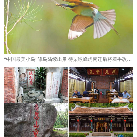
“中国最美小鸟”雏鸟陆续出巢 待栗喉蜂虎南迁后将着手改造栖息地