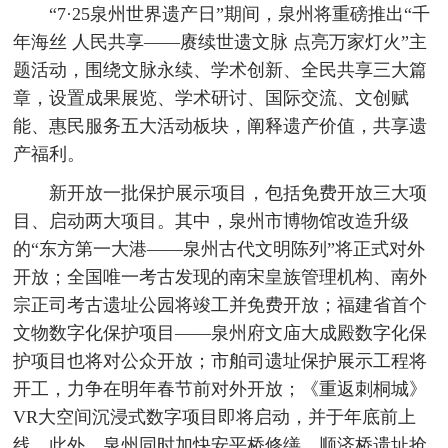
“7·25泉州世界遗产日”期间，泉州将重磅推出“千
年海丝 人民共享——赓续世遗文脉 点亮万家灯火”主
题活动，围绕文脉永续、学术创新、全民共享三大篇
章，设置成果展览、学术研讨、国际交流、文创赋
能、惠民服务五大活动板块，阐释遗产价值，共享遗
产福利。
新开放一批保护展示项目，包括免费开放三大项
目、启动两大项目。其中，泉州市博物馆改造升级
的“东方第一大港——泉州古代文明陈列”将正式对外
开放；全国唯一考古发现的南宋皇族管理机构、南外
宗正司考古遗址公园将竣工并免费开放；福建省首个
文物数字化保护项目——泉州府文庙大成殿数字化保
护项目也将对公众开放；市舶司遗址保护展示工程将
开工，力争在明年春节前对外开放；《重返刺桐城》
VR大空间沉浸式数字项目即将启动，并于年底前上
线。此外，泉州同时加快安平桥修缮、顺济桥遗址抢