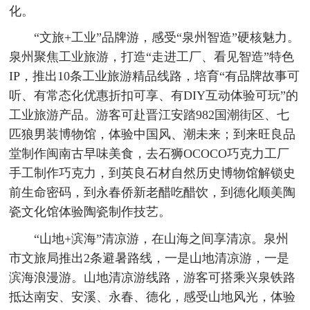
化。
“文旅+工业”品牌游，感受“泉州智造”硬核魅力。
泉州聚焦工业旅游，打造“走进工厂、看见智造”特色
IP，推出10条工业旅游精品线路，培育“有品牌故事可
听、有常态化优惠折扣可享、有DIY互动体验可玩”的
工业旅游产品。游客可赴晋江安踏982国潮街区、七
匹狼男装博物馆，体验中国风、潮未来；到来旺良品
堂制作闽南古早味美食，去石狮OCOCO巧克力工厂
手工制作巧克力，到英良石材自然历史博物馆解锁史
前生命密码，到永春侨新老醋吃醋饮，到德化顺美陶
瓷文化馆体验陶瓷制作技艺。
“山地+滨海”清凉游，在山海之间享清凉。泉州
市文旅局推出2条避暑路线，一是山地清凉游，一是
滨海浪漫游。山地清凉游线路，游客可搭乘兴泉铁路
抵达南安、安溪、永春、德化，感受山地风光，体验