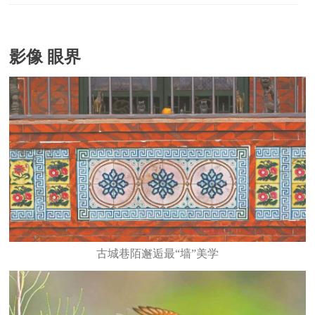
影像 眼界
古城巷陌邂逅最“墙”美学