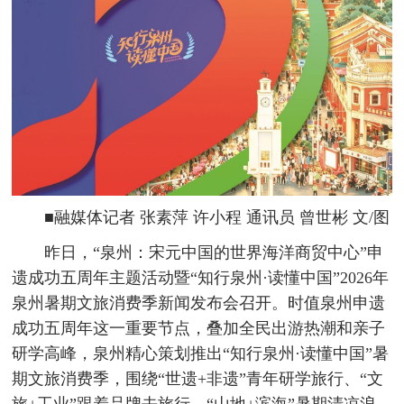
■融媒体记者 张素萍 许小程 通讯员 曾世彬 文/图
昨日，“泉州：宋元中国的世界海洋商贸中心”申
遗成功五周年主题活动暨“知行泉州·读懂中国”2026年
泉州暑期文旅消费季新闻发布会召开。时值泉州申遗
成功五周年这一重要节点，叠加全民出游热潮和亲子
研学高峰，泉州精心策划推出“知行泉州·读懂中国”暑
期文旅消费季，围绕“世遗+非遗”青年研学旅行、“文
旅+工业”跟着品牌去旅行、“山地+滨海”暑期清凉浪