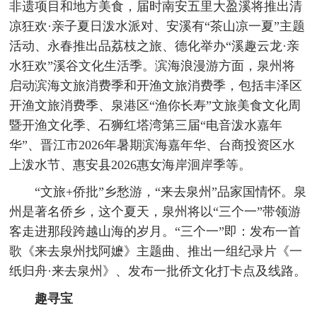
非遗项目和地方美食，届时南安五里大盈溪将推出清
凉狂欢·亲子夏日泼水派对、安溪有“茶山凉一夏”主题
活动、永春推出品荔枝之旅、德化举办“溪趣云龙·亲
水狂欢”溪谷文化生活季。滨海浪漫游方面，泉州将
启动滨海文旅消费季和开渔文旅消费季，包括丰泽区
开渔文旅消费季、泉港区“渔你长寿”文旅美食文化周
暨开渔文化季、石狮红塔湾第三届“电音泼水嘉年
华”、晋江市2026年暑期滨海嘉年华、台商投资区水
上泼水节、惠安县2026惠女海岸洄岸季等。
“文旅+侨批”乡愁游，“来去泉州”品家国情怀。泉
州是著名侨乡，这个夏天，泉州将以“三个一”带领游
客走进那段跨越山海的岁月。“三个一”即：发布一首
歌《来去泉州找阿嬷》主题曲、推出一组纪录片《一
纸归舟·来去泉州》、发布一批侨文化打卡点及线路。
趣寻宝