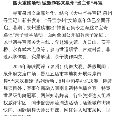
四大重磅活动
诚邀游客来泉州“当主角”寻宝
寻宝泉州文旅嘉年华。结合《大中华寻宝记·泉州
寻宝记》新书发布，“寻宝泉州”文旅嘉年华已全面开
启。暑期，泉州重磅推出“神兽召集令之海丝寻宝奇
遇记”亲子研学活动，面向全国公开招募亲子家庭，
以世遗寻宝闯关为主线，奔赴海交馆、九日山、安平
桥、永春武术点位等，参与世遗研学、古建科普、非
遗武学体验、实景解谜、亲子协作闯关。
2026年海峡两岸（泉州）街舞大赛。暑假期间，
泉州府文庙广场、晋江五店市等地将开展两岸街
舞“周末戏相逢”系列活动，8月中旬举办总决赛。除常
规项目外，赛事创新融入闽南非遗特色擂台赛，特邀
世界级街舞冠军、两岸知名舞者、行业资深达人组成
权威评审团，同步配套潮流周边活动，涵盖城市街舞
快闪、国际街舞大师公开课、网红达人城市采风、世