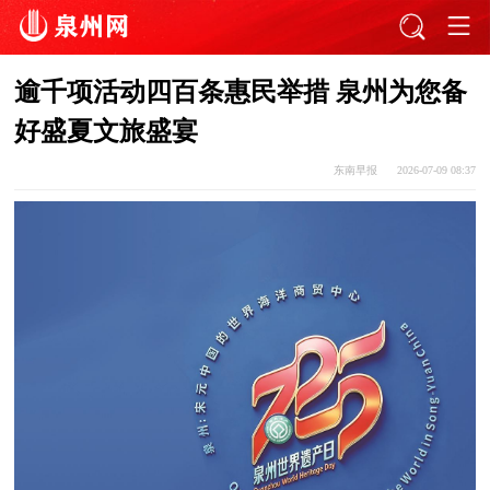
逾千项活动四百条惠民举措 泉州为您备
好盛夏文旅盛宴
东南早报
2026-07-09 08:37