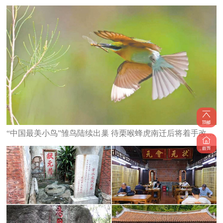
“中国最美小鸟”雏鸟陆续出巢 待栗喉蜂虎南迁后将着手改造栖息地