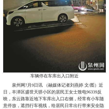
车辆停在车库出入口附近
泉州网7月9日讯 （融媒体记者刘燕婷 文/图）近
日，丰泽区盛世天骄小区的居民王女士致电96339反
映，东云路靠近地下车库出入口右侧，经常有小车随
意停放，遮挡行车视线，给居民日常出行带来安全隐