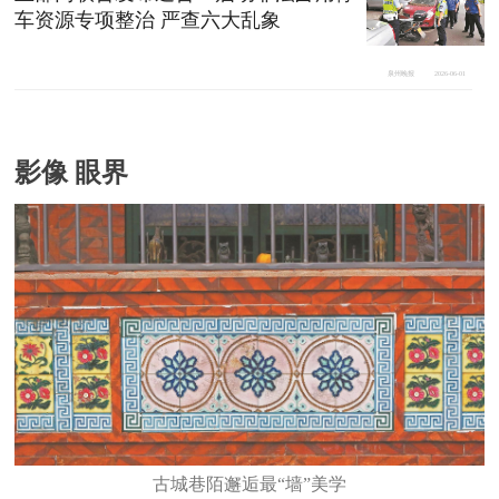
车资源专项整治 严查六大乱象
泉州晚报
2026-06-01
影像 眼界
古城巷陌邂逅最“墙”美学