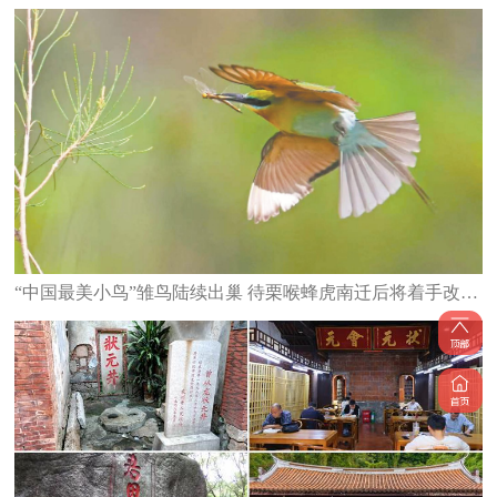
“中国最美小鸟”雏鸟陆续出巢 待栗喉蜂虎南迁后将着手改造栖息地