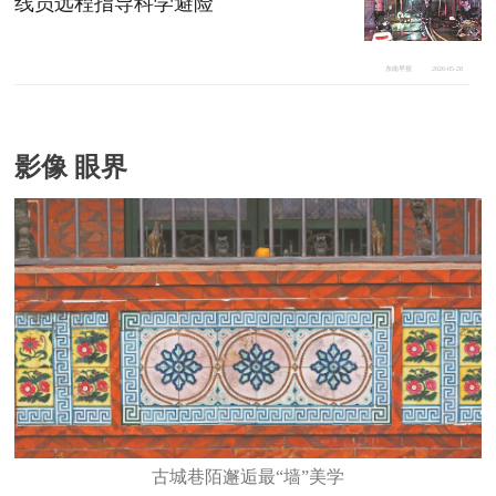
线员远程指导科学避险
东南早报
2026-05-28
影像 眼界
古城巷陌邂逅最“墙”美学