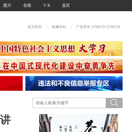
图片
创客
V R
县区
|
|
设为首页
收藏本站
广告宣传 22500139 22500136
讲