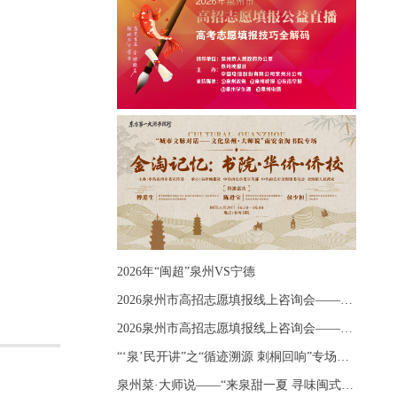
2026年“闽超”泉州VS宁德
2026泉州市高招志愿填报线上咨询会——《出分应急课堂：全流程拆解志愿填报》主题讲座
2026泉州市高招志愿填报线上咨询会——《志愿填报 答疑直播》主题讲座
“‘泉’民开讲”之“循迹溯源 刺桐回响”专场宣讲
泉州菜·大师说——“来泉甜一夏 寻味闽式鲜”上官品牌专场直播