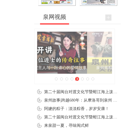
泉网视频
泉州肉粽亮相央视《新闻联播》
第二十届闽台对渡文化节暨蚶江海上泼水节在石狮蚶江启幕
泉州故事|跨越680年：从摩洛哥到泉州 丝路使者“中国行”
阿嬷的粽子：淡淡粽香，岁岁安康！
第二十届闽台对渡文化节暨蚶江海上泼水节在石狮蚶江开幕
来泉甜一夏，寻味闽式鲜