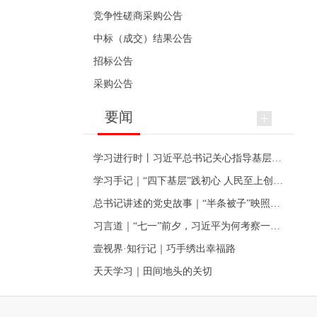
竞争性磋商采购公告
中标（成交）结果公告
招标公告
采购公告
要闻
学习进行时丨习近平总书记关心指导基层党建的故事
学习手记｜“四下基层”践初心 人民至上创伟业
总书记讲述的党史故事｜“半条被子”映照初心
习言道｜“七一”前夕，习近平为何考察一个村级党组织
壹视界·知行记｜巧手绣出幸福路
天天学习｜田间地头的关切