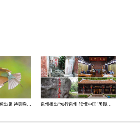
“中国最美小鸟”雏鸟陆续出巢 待栗喉蜂虎南迁后将着手改造栖息地
泉州推出“知行泉州·读懂中国”暑期文旅消费季