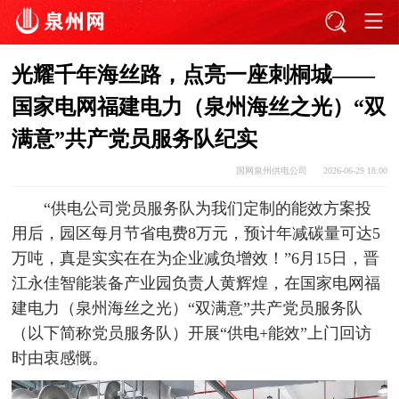
光耀千年海丝路，点亮一座刺桐城——
国家电网福建电力（泉州海丝之光）“双
满意”共产党员服务队纪实
国网泉州供电公司
2026-06-29 18:00
“供电公司党员服务队为我们定制的能效方案投
用后，园区每月节省电费8万元，预计年减碳量可达5
万吨，真是实实在在为企业减负增效！”6月15日，晋
江永佳智能装备产业园负责人黄辉煌，在国家电网福
建电力（泉州海丝之光）“双满意”共产党员服务队
（以下简称党员服务队）开展“供电+能效”上门回访
时由衷感慨。