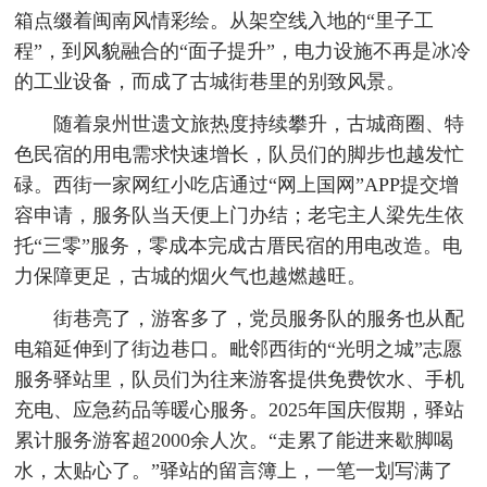
箱点缀着闽南风情彩绘。从架空线入地的“里子工
程”，到风貌融合的“面子提升”，电力设施不再是冰冷
的工业设备，而成了古城街巷里的别致风景。
随着泉州世遗文旅热度持续攀升，古城商圈、特
色民宿的用电需求快速增长，队员们的脚步也越发忙
碌。西街一家网红小吃店通过“网上国网”APP提交增
容申请，服务队当天便上门办结；老宅主人梁先生依
托“三零”服务，零成本完成古厝民宿的用电改造。电
力保障更足，古城的烟火气也越燃越旺。
街巷亮了，游客多了，党员服务队的服务也从配
电箱延伸到了街边巷口。毗邻西街的“光明之城”志愿
服务驿站里，队员们为往来游客提供免费饮水、手机
充电、应急药品等暖心服务。2025年国庆假期，驿站
累计服务游客超2000余人次。“走累了能进来歇脚喝
水，太贴心了。”驿站的留言簿上，一笔一划写满了