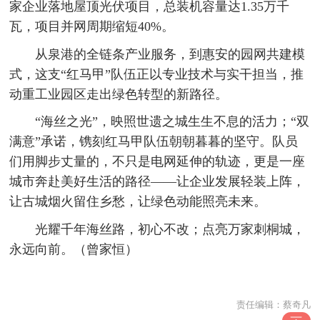
家企业落地屋顶光伏项目，总装机容量达1.35万千
瓦，项目并网周期缩短40%。
从泉港的全链条产业服务，到惠安的园网共建模
式，这支“红马甲”队伍正以专业技术与实干担当，推
动重工业园区走出绿色转型的新路径。
“海丝之光”，映照世遗之城生生不息的活力；“双
满意”承诺，镌刻红马甲队伍朝朝暮暮的坚守。队员
们用脚步丈量的，不只是电网延伸的轨迹，更是一座
城市奔赴美好生活的路径——让企业发展轻装上阵，
让古城烟火留住乡愁，让绿色动能照亮未来。
光耀千年海丝路，初心不改；点亮万家刺桐城，
永远向前。（曾家恒）
责任编辑：
蔡奇凡