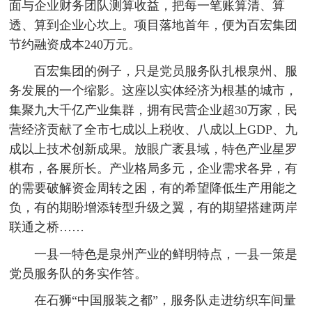
面与企业财务团队测算收益，把每一笔账算清、算
透、算到企业心坎上。项目落地首年，便为百宏集团
节约融资成本240万元。
百宏集团的例子，只是党员服务队扎根泉州、服
务发展的一个缩影。这座以实体经济为根基的城市，
集聚九大千亿产业集群，拥有民营企业超30万家，民
营经济贡献了全市七成以上税收、八成以上GDP、九
成以上技术创新成果。放眼广袤县域，特色产业星罗
棋布，各展所长。产业格局多元，企业需求各异，有
的需要破解资金周转之困，有的希望降低生产用能之
负，有的期盼增添转型升级之翼，有的期望搭建两岸
联通之桥……
一县一特色是泉州产业的鲜明特点，一县一策是
党员服务队的务实作答。
在石狮“中国服装之都”，服务队走进纺织车间量