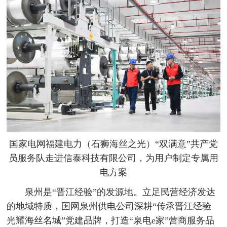
国家电网福建电力（石狮海丝之光）“双满意”共产党
员服务队走进信泰科技有限公司，为用户制定专属用
电方案
泉州是“晋江经验”的发源地。立足民营经济发达
的地域特质，国网泉州供电公司深耕“传承晋江经验
光耀海丝名城”党建品牌，打造“泉电e家”营商服务品