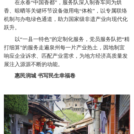
在永春“中国香都”，服务队深入制香车间为烘
香、晾晒等关键环节设备做用电“体检”，以专属联络
机制与办电绿色通道，助力国家级非遗产业向现代化
跃升。
以“一县一特色”的定制化服务，党员服务队把“精
打细算”的服务走遍泉州每一片产业热土，因地制宜
响应企业诉求、匹配产业需求，为地方经济高质量发
展注入源源不断的动能。
惠民润城 书写民生幸福卷