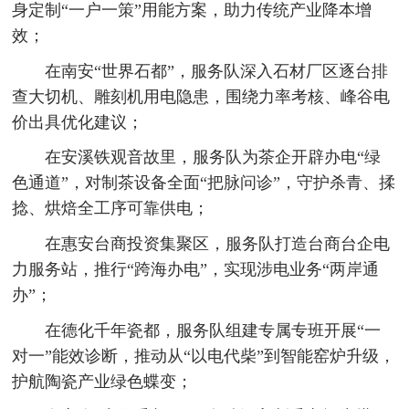
身定制“一户一策”用能方案，助力传统产业降本增
效；
在南安“世界石都”，服务队深入石材厂区逐台排
查大切机、雕刻机用电隐患，围绕力率考核、峰谷电
价出具优化建议；
在安溪铁观音故里，服务队为茶企开辟办电“绿
色通道”，对制茶设备全面“把脉问诊”，守护杀青、揉
捻、烘焙全工序可靠供电；
在惠安台商投资集聚区，服务队打造台商台企电
力服务站，推行“跨海办电”，实现涉电业务“两岸通
办”；
在德化千年瓷都，服务队组建专属专班开展“一
对一”能效诊断，推动从“以电代柴”到智能窑炉升级，
护航陶瓷产业绿色蝶变；