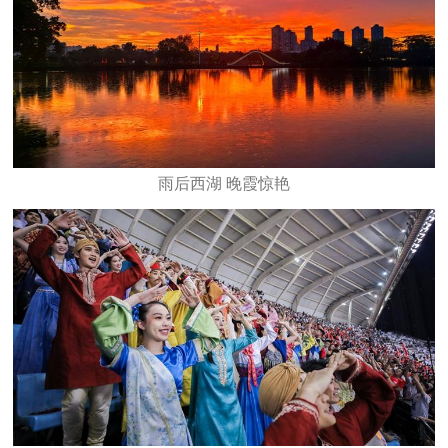
雨后西湖 晚霞惊艳