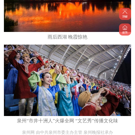
雨后西湖 晚霞惊艳
泉州“市井十洲人”火爆全网 “文艺秀”传播文化味
泉州网 由中共泉州市委主办主管 泉州晚报社承办