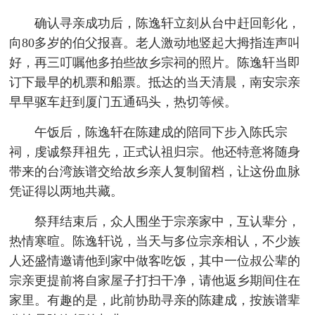
确认寻亲成功后，陈逸轩立刻从台中赶回彰化，
向80多岁的伯父报喜。老人激动地竖起大拇指连声叫
好，再三叮嘱他多拍些故乡宗祠的照片。陈逸轩当即
订下最早的机票和船票。抵达的当天清晨，南安宗亲
早早驱车赶到厦门五通码头，热切等候。
午饭后，陈逸轩在陈建成的陪同下步入陈氏宗
祠，虔诚祭拜祖先，正式认祖归宗。他还特意将随身
带来的台湾族谱交给故乡亲人复制留档，让这份血脉
凭证得以两地共藏。
祭拜结束后，众人围坐于宗亲家中，互认辈分，
热情寒暄。陈逸轩说，当天与多位宗亲相认，不少族
人还盛情邀请他到家中做客吃饭，其中一位叔公辈的
宗亲更提前将自家屋子打扫干净，请他返乡期间住在
家里。有趣的是，此前协助寻亲的陈建成，按族谱辈