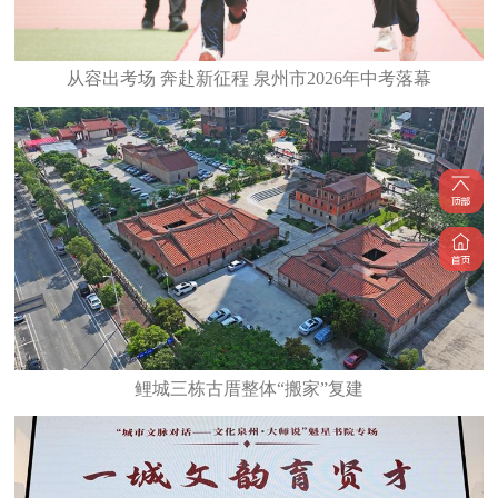
从容出考场 奔赴新征程 泉州市2026年中考落幕
鲤城三栋古厝整体“搬家”复建