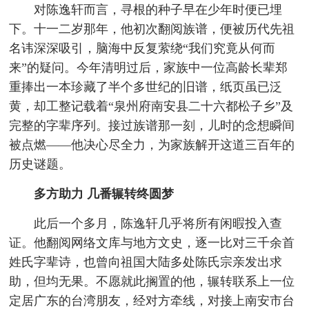
对陈逸轩而言，寻根的种子早在少年时便已埋
下。十一二岁那年，他初次翻阅族谱，便被历代先祖
名讳深深吸引，脑海中反复萦绕“我们究竟从何而
来”的疑问。今年清明过后，家族中一位高龄长辈郑
重捧出一本珍藏了半个多世纪的旧谱，纸页虽已泛
黄，却工整记载着“泉州府南安县二十六都松子乡”及
完整的字辈序列。接过族谱那一刻，儿时的念想瞬间
被点燃——他决心尽全力，为家族解开这道三百年的
历史谜题。
多方助力 几番辗转终圆梦
此后一个多月，陈逸轩几乎将所有闲暇投入查
证。他翻阅网络文库与地方文史，逐一比对三千余首
姓氏字辈诗，也曾向祖国大陆多处陈氏宗亲发出求
助，但均无果。不愿就此搁置的他，辗转联系上一位
定居广东的台湾朋友，经对方牵线，对接上南安市台