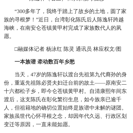
“300多年了，我终于踏上了故乡的土地，圆了家
族的寻根梦！”近日，台湾彰化陈氏后人陈逸轩跨越
海峡，在南安仑苍镇黄甲村完成了家族数代人的夙
愿。
□融媒体记者 杨泳红 陈灵 通讯员 林应权文/图
一本族谱 牵动数百年乡愁
当天，47岁的陈逸轩以渡台先祖第九代裔孙的身
份，重返先祖陈必贤夫妇迁台前的故土——原南安二
十六都松子乡，即今仑苍镇黄甲村。自清康熙年间东
渡后，这支陈氏在彰化繁衍生息，如今族亲已逾千
人，但祖籍地的确切位置始终是族谱中未解的谜团。
家族虽世代心怀寻根之念，却因年代久远、行政区划
变迁等原因，一直未能如愿。