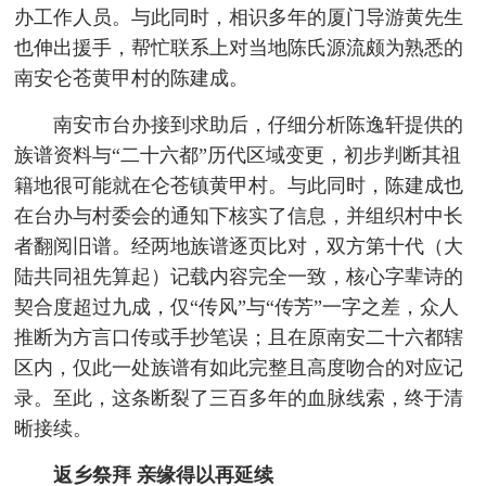
办工作人员。与此同时，相识多年的厦门导游黄先生
也伸出援手，帮忙联系上对当地陈氏源流颇为熟悉的
南安仑苍黄甲村的陈建成。
南安市台办接到求助后，仔细分析陈逸轩提供的
族谱资料与“二十六都”历代区域变更，初步判断其祖
籍地很可能就在仑苍镇黄甲村。与此同时，陈建成也
在台办与村委会的通知下核实了信息，并组织村中长
者翻阅旧谱。经两地族谱逐页比对，双方第十代（大
陆共同祖先算起）记载内容完全一致，核心字辈诗的
契合度超过九成，仅“传风”与“传芳”一字之差，众人
推断为方言口传或手抄笔误；且在原南安二十六都辖
区内，仅此一处族谱有如此完整且高度吻合的对应记
录。至此，这条断裂了三百多年的血脉线索，终于清
晰接续。
返乡祭拜 亲缘得以再延续