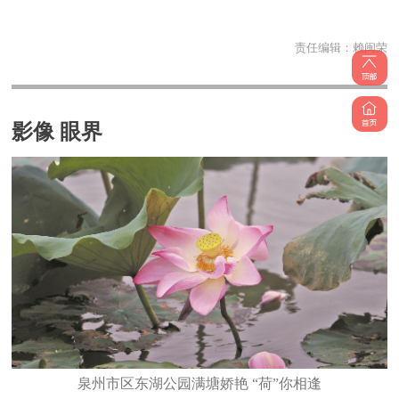
责任编辑：
赖闽荣
影像 眼界
泉州市区东湖公园满塘娇艳 “荷”你相逢